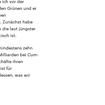
 ich vor der
den Grünen und er
nen
. Zunächst habe
 die laut jüngster
sch ist.
mindestens zehn
Milliarden bei Cum-
häfte ihren
st für
dessen, was wir