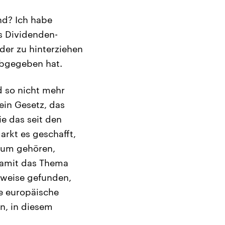
nd? Ich habe
s Dividenden-
der zu hinterziehen
abgegeben hat.
d so nicht mehr
ein Gesetz, das
e das seit den
rkt es geschafft,
Cum gehören,
damit das Thema
nweise gefunden,
re europäische
n, in diesem