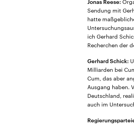
Jonas Reese:
Organ
Sendung mit Gerh
hatte maßgebliche
Untersuchungsaus
ich Gerhard Schic
Recherchen der de
Gerhard Schick:
U
Milliarden bei Cu
Cum, das aber ang
Ausgang haben. Von
Deutschland, real
auch im Untersuc
Regierungspartei