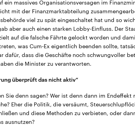
f ein massives Organisationsversagen im Finanzmin
nicht mit der Finanzmarktabteilung zusammengearb
tsbehörde viel zu spät eingeschaltet hat und so wich
gab aber auch einen starken Lobby-Einfluss. Der Staa
elt auf die falsche Fährte gelockt worden und damit
treten, was Cum-Ex eigentlich beenden sollte, tatsä
r dafür, dass die Geschäfte noch schwungvoller be
haben die Minister zu verantworten.
ung überprüft das nicht aktiv“
 Sie denn sagen? Wer ist denn dann im Endeffekt 
he? Eher die Politik, die versäumt, Steuerschlupflö
hließen und diese Methoden zu verbieten, oder dan
as ausnutzen?