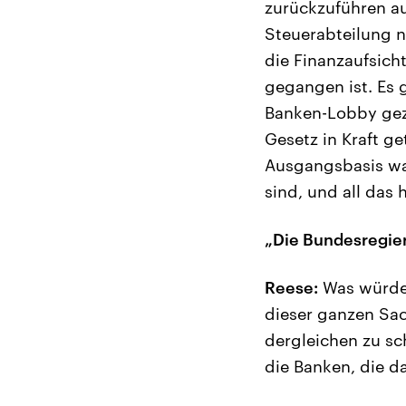
zurückzuführen au
Steuerabteilung 
die Finanzaufsich
gegangen ist. Es 
Banken-Lobby gezi
Gesetz in Kraft ge
Ausgangsbasis wa
sind, und all das 
„Die Bundesregier
Reese:
Was würden
dieser ganzen Sac
dergleichen zu sc
die Banken, die d