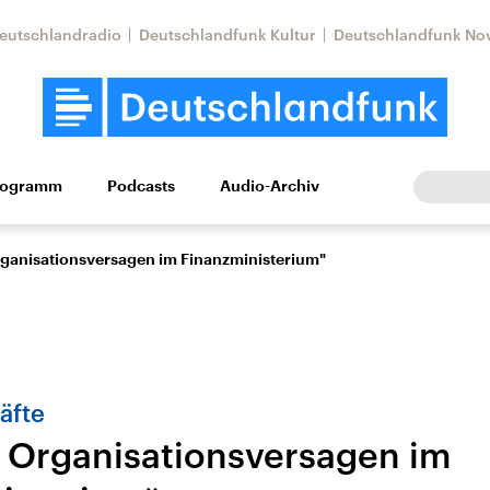
eutschlandradio
Deutschlandfunk Kultur
Deutschlandfunk No
rogramm
Podcasts
Audio-Archiv
Wirtschaft
Wissen
Kultur
Europa
Gesellschaf
ganisationsversagen im Finanzministerium"
äfte
 Organisationsversagen im
Nahostkonflikt
Iran
le Beiträge,
Aktuelle Lage und
Aktuelle Lage und