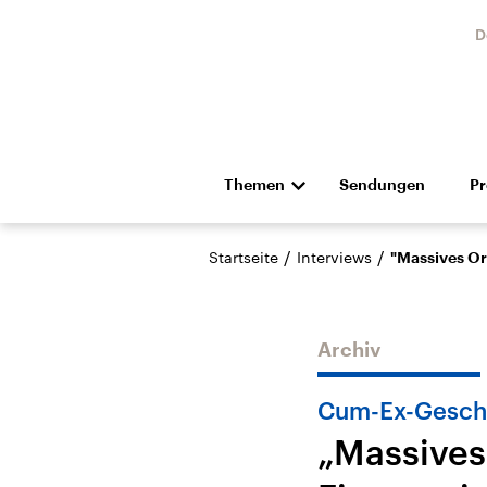
D
Themen
Sendungen
P
Die Nachrichten
Politik
/
/
Startseite
Interviews
"Massives Or
Hörspiel und Feature
Musik
Archiv
Cum-Ex-Gesch
„Massives
Landtagswahl Sachsen-
USA
Anhalt 2026
Aktuel