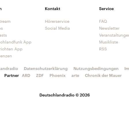
n
Kontakt
Service
tream
Hörerservice
FAQ
os
Social Media
Newsletter
asts
Veranstaltunge
schlandfunk App
Musikliste
richten App
RSS
uenzen
landradio
Datenschutzerklärung
Nutzungsbedingungen
I
Partner
ARD
ZDF
Phoenix
arte
Chronik der Mauer
Deutschlandradio © 2026