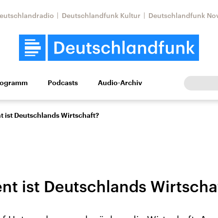
eutschlandradio
Deutschlandfunk Kultur
Deutschlandfunk No
rogramm
Podcasts
Audio-Archiv
Wirtschaft
Wissen
Kultur
Europa
Gesellschaf
nt ist Deutschlands Wirtschaft?
ent ist Deutschlands Wirtscha
Nahostkonflikt
Iran
le Beiträge,
Aktuelle Lage und
Aktuelle Lage und