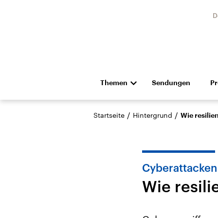
D
Themen
Sendungen
P
Die Nachrichten
Politik
/
/
Startseite
Hintergrund
Wie resilie
Hörspiel und Feature
Musik
Cyberattacken
Wie resili
Landtagswahl Sachsen-
USA
Anhalt 2026
Aktuel