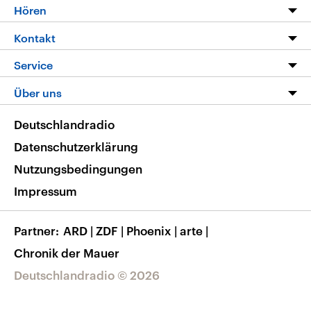
Programm
Hören
Alle Sendungen
Livestream
Kontakt
Die Nachrichten
Audios
Hörerservice
Service
Nachrichtenleicht
Podcasts
Social Media
FAQ
Über uns
Neue Beiträge auf dlf.de
Deutschlandfunk App
Newsletter
Deutschlandradio
Themen-Schwerpunkte
Nachrichten App
Deutschlandradio
Veranstaltungen
Presse
Frequenzen
Datenschutzerklärung
Musikliste
Ausbildung und Karriere
Nutzungsbedingungen
RSS
Transparenz
Impressum
Korrekturen
Barrierefreiheit
Partner
ARD
|
ZDF
|
Phoenix
|
arte
|
Chronik der Mauer
Deutschlandradio © 2026