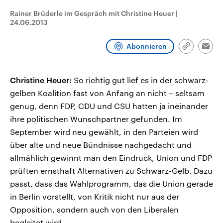
CDU, SPD und FDP regiert.-
aktuelle Weltgeschehen.
Rainer Brüderle im Gespräch mit Christine Heuer
|
Umfragen, Prognosen,
Wahlprogramme, aktuelle Berichte
24.06.2013
Sendungen
Programm
Podcasts
und Hintergründe zu den Parteien
und Kandidaten der anstehenden
Wahl.
Abonnieren
Link
Emai
Audio-Archiv
kopieren/te
Christine Heuer:
So richtig gut lief es in der schwarz-
gelben Koalition fast von Anfang an nicht – seltsam
genug, denn FDP, CDU und CSU hatten ja ineinander
ihre politischen Wunschpartner gefunden. Im
September wird neu gewählt, in den Parteien wird
über alte und neue Bündnisse nachgedacht und
allmählich gewinnt man den Eindruck, Union und FDP
prüften ernsthaft Alternativen zu Schwarz-Gelb. Dazu
passt, dass das Wahlprogramm, das die Union gerade
in Berlin vorstellt, von Kritik nicht nur aus der
Opposition, sondern auch von den Liberalen
begleitet wird.