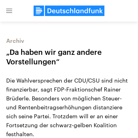
Close
menu
Archiv
Themen
„Da haben wir ganz andere
Vorstellungen“
Die Wahlversprechen der CDU/CSU sind nicht
finanzierbar, sagt FDP-Fraktionschef Rainer
Brüderle. Besonders von möglichen Steuer-
und Rentenbeitragserhöhungen distanziere
Landtagswahl Sachsen-Anhalt
USA
2026
Aktuelle Beiträge, Analys
sich seine Partei. Trotzdem will er an einer
Alle Informationen
Hintergründe
Sachsen-Anhalt wählt am 6.
Wirtschaftlich und militäri
Fortsetzung der schwarz-gelben Koalition
September 2026 einen neuen
gehören die Vereinigten S
Landtag. Seit 2021 wird das
den mächtigsten Ländern 
festhalten.
Bundesland von einer Koalition aus
mit großem Einfluss auf d