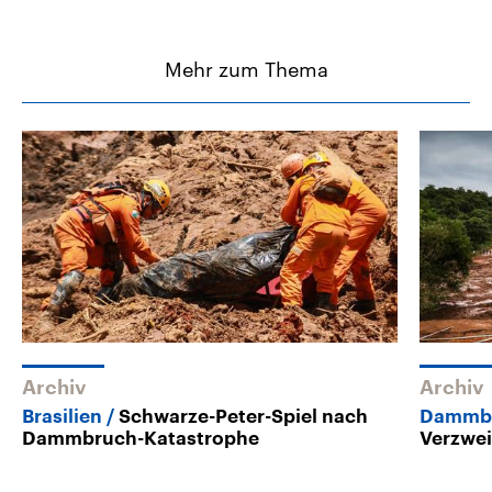
Mehr zum Thema
Archiv
Archiv
Brasilien
Schwarze-Peter-Spiel nach
Dammbru
Dammbruch-Katastrophe
Verzwei