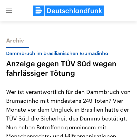
Close
menu
Archiv
Themen
Dammbruch im brasilianischen Brumadinho
Anzeige gegen TÜV Süd wegen
fahrlässiger Tötung
Wer ist verantwortlich für den Dammbruch von
Brumadinho mit mindestens 249 Toten? Vier
Landtagswahl Sachsen-Anhalt
USA
Monate vor dem Unglück in Brasilien hatte der
2026
Aktuelle Beiträge, Analys
Alle Informationen
Hintergründe
TÜV Süd die Sicherheit des Damms bestätigt.
Sachsen-Anhalt wählt am 6.
Wirtschaftlich und militäri
September 2026 einen neuen
gehören die Vereinigten S
Nun haben Betroffene gemeinsam mit
Landtag. Seit 2021 wird das
den mächtigsten Ländern 
Menschenrechts- und Hilfsorganisationen
Bundesland von einer Koalition aus
mit großem Einfluss auf d