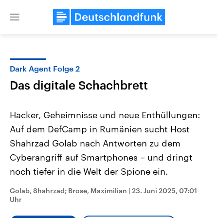
Close
menu
Dark Agent Folge 2
Themen
Das digitale Schachbrett
Hacker, Geheimnisse und neue Enthüllungen:
Auf dem DefCamp in Rumänien sucht Host
Shahrzad Golab nach Antworten zu dem
Cyberangriff auf Smartphones – und dringt
noch tiefer in die Welt der Spione ein.
Landtagswahl Sachsen-Anhalt
USA
2026
Aktuelle Beiträge, Analys
Alle Informationen
Hintergründe
Golab, Shahrzad; Brose, Maximilian
|
23. Juni 2025, 07:01
Sachsen-Anhalt wählt am 6.
Wirtschaftlich und militäri
Uhr
September 2026 einen neuen
gehören die Vereinigten S
Landtag. Seit 2021 wird das
den mächtigsten Ländern 
Bundesland von einer Koalition aus
mit großem Einfluss auf d