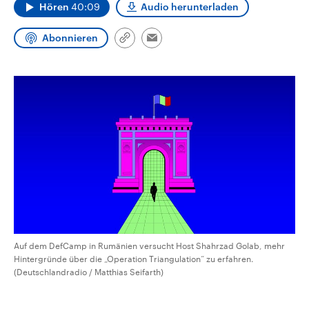
Hören
40:09
Audio herunterladen
CDU, SPD und FDP regiert.-
aktuelle Weltgeschehen.
Umfragen, Prognosen,
Wahlprogramme, aktuelle Berichte
Abonnieren
Sendungen
Programm
Podcasts
und Hintergründe zu den Parteien
Link
Email
und Kandidaten der anstehenden
kopieren/teilen
Wahl.
Audio-Archiv
Auf dem DefCamp in Rumänien versucht Host Shahrzad Golab, mehr
Hintergründe über die „Operation Triangulation“ zu erfahren.
(Deutschlandradio / Matthias Seifarth)