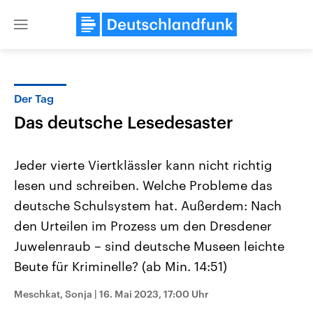
Close
menu
Der Tag
Themen
Das deutsche Lesedesaster
Jeder vierte Viertklässler kann nicht richtig
lesen und schreiben. Welche Probleme das
deutsche Schulsystem hat. Außerdem: Nach
den Urteilen im Prozess um den Dresdener
Juwelenraub – sind deutsche Museen leichte
Landtagswahl Sachsen-Anhalt
USA
2026
Aktuelle Beiträge, Analys
Beute für Kriminelle? (ab Min. 14:51)
Alle Informationen
Hintergründe
Sachsen-Anhalt wählt am 6.
Wirtschaftlich und militäri
September 2026 einen neuen
gehören die Vereinigten S
Meschkat, Sonja
|
16. Mai 2023, 17:00 Uhr
Landtag. Seit 2021 wird das
den mächtigsten Ländern 
Bundesland von einer Koalition aus
mit großem Einfluss auf d