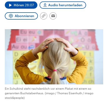
CDU, SPD und FDP regiert.-
aktuelle Weltgeschehen.
Hören
28:07
Audio herunterladen
Umfragen, Prognosen,
Wahlprogramme, aktuelle Berichte
Sendungen
Programm
Podcasts
und Hintergründe zu den Parteien
Abonnieren
Link
Email
und Kandidaten der anstehenden
kopieren/teilen
Wahl.
Audio-Archiv
Ein Schulkind steht nachdenklich vor einem Plakat mit einem so
genannten Buchstabenhaus. (imago / Thomas Eisenhuth / imago
stock&people)