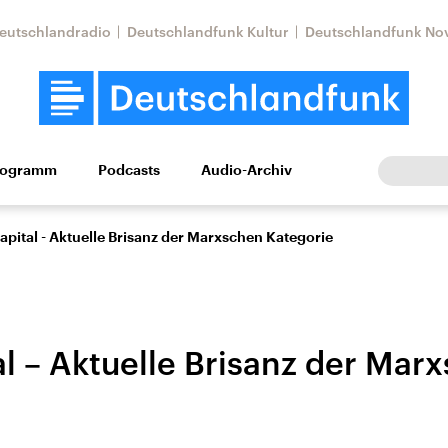
eutschlandradio
Deutschlandfunk Kultur
Deutschlandfunk No
rogramm
Podcasts
Audio-Archiv
Wirtschaft
Wissen
Kultur
Europa
Gesellschaf
apital - Aktuelle Brisanz der Marxschen Kategorie
al – Aktuelle Brisanz der Mar
Nahostkonflikt
Iran
le Beiträge,
Aktuelle Lage und
Aktuelle Lage und