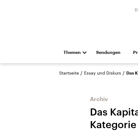
D
Themen
Sendungen
P
Die Nachrichten
Politik
/
/
Startseite
Essay und Diskurs
Das K
Hörspiel und Feature
Musik
Archiv
Das Kapit
Kategorie
Landtagswahl Sachsen-
USA
Anhalt 2026
Aktuel