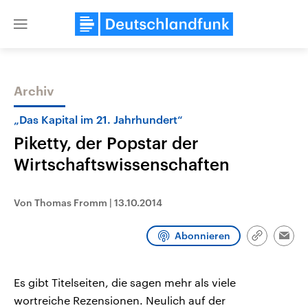
Close
menu
Archiv
Themen
„Das Kapital im 21. Jahrhundert“
Piketty, der Popstar der
Wirtschaftswissenschaften
Von Thomas Fromm
|
13.10.2014
Abonnieren
Landtagswahl Sachsen-Anhalt
USA
Link
Emai
2026
Aktuelle Beiträge, Analys
kopieren/te
Alle Informationen
Hintergründe
Sachsen-Anhalt wählt am 6.
Wirtschaftlich und militäri
Es gibt Titelseiten, die sagen mehr als viele
September 2026 einen neuen
gehören die Vereinigten S
Landtag. Seit 2021 wird das
den mächtigsten Ländern 
wortreiche Rezensionen. Neulich auf der
Bundesland von einer Koalition aus
mit großem Einfluss auf d