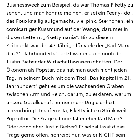
CDU, SPD und FDP regiert.-
aktuelle Weltgeschehen.
Businessweek zum Beispiel, da war Thomas Piketty zu
Umfragen, Prognosen,
sehen, und man konnte meinen, er sei ein Teeny-Idol,
Wahlprogramme, aktuelle Berichte
Sendungen
Programm
Podcasts
und Hintergründe zu den Parteien
das Foto knallig aufgemacht, viel pink, Sternchen, ein
und Kandidaten der anstehenden
comicartiger Kussmund auf der Wange, darunter in
Wahl.
Audio-Archiv
dicken Lettern: „Pikettymania“. Bis zu diesem
Zeitpunkt war der 43-Jährige für viele der „Karl Marx
des 21. Jahrhunderts“. Jetzt war er auch noch der
Justin Bieber der Wirtschaftswissenschaften. Der
Ökonom als Popstar, das hat man auch nicht jeden
Tag. In seinem Buch mit dem Titel „Das Kapital im 21.
Jahrhundert“ geht es um die wachsenden Gräben
zwischen Arm und Reich, darum, zu erklären, warum
unsere Gesellschaft immer mehr Ungleichheit
hervorbringt. Insofern: Ja, Piketty ist ein Stück weit
Popkultur. Die Frage ist nur: Ist er eher Karl Marx?
Oder doch eher Justin Bieber? Er selbst lässt diese
Frage gerne offen, schreibt nur, was er NICHT sein