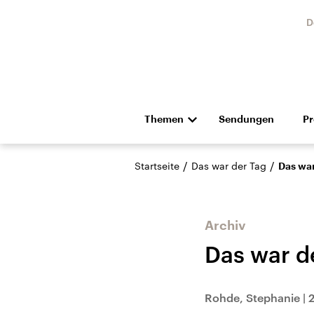
D
Themen
Sendungen
P
Die Nachrichten
Politik
/
/
Startseite
Das war der Tag
Das war
Hörspiel und Feature
Musik
Archiv
Das war d
Landtagswahl Sachsen-
USA
Rohde, Stephanie
|
Anhalt 2026
Aktuel