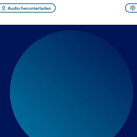
sen und
Hintergründe
Hintergründe
Der Überfall der
Der Iran – seit der
rgründe
Audio herunterladen
haftlich und
palästinensischen
Islamischen Revolu
risch gehören die
Terrororganisation
1979 auch Islamisc
igten Staaten zu
Hamas im Oktober 2023
Republik Iran – ist e
ächtigsten
auf Israel hat in der
von einem
n der Erde, mit
Region wieder die
Religionsführer auto
 Einfluss auf das
Gewalt entfacht. Israel
regierter Staat im 
le Weltgeschehen.
möchte die Hamas
Osten. Eine Feindsc
zerstören. Diese wird wie
zu Israel und zu de
die Hisbollah im Libanon
ist fest in der
vom Iran unterstützt.
Staatsideologie
verankert.