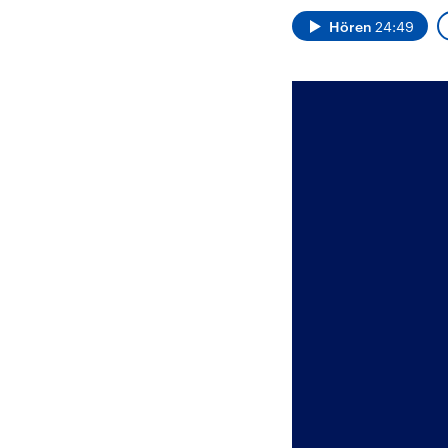
Alle Informationen
Analy
Sachsen-Anhalt wählt
Hinte
Hören
24:49
am 6. September 2026
Wirtsc
einen neuen Landtag.
militä
Seit 2021 wird das
Verein
Bundesland von einer
den m
Koalition aus CDU, SPD
Länder
und FDP regiert.-
großem
Umfragen, Prognosen,
aktuel
Wahlprogramme,
aktuelle Berichte und
Hintergründe zu den
Parteien und Kandidaten
der anstehenden Wahl.