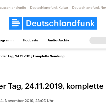
eutschlandradio
Deutschlandfunk Kultur
Deutschlandfunk No
rogramm
Podcasts
Audio-Archiv
Wirtschaft
Wissen
Kultur
Europa
Gesellschaf
 der Tag, 24.11.2019, komplette Sendung
er Tag, 24.11.2019, komplett
Nahostkonflikt
Iran
24. November 2019, 23:05 Uhr
le Beiträge,
Aktuelle Lage und
Aktuelle Lage und