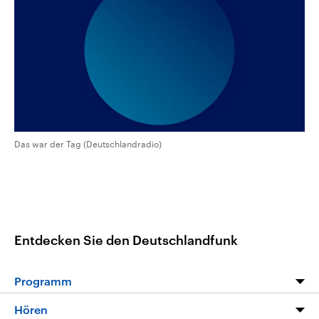
aktuelle Weltgeschehen.
Diese wird wie die Hisboll
Libanon vom Iran unterstüt
Sendungen
Programm
Podcasts
Audio-Archiv
Das war der Tag (Deutschlandradio)
Entdecken Sie den Deutschlandfunk
Programm
Programm
Hören