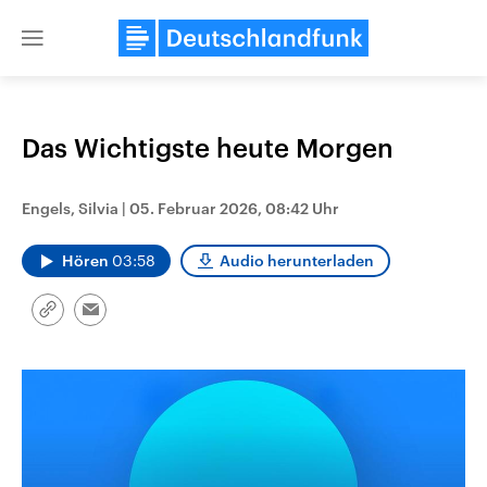
Close
menu
Das Wichtigste heute Morgen
Themen
Engels, Silvia
|
05. Februar 2026, 08:42 Uhr
Hören
03:58
Audio herunterladen
Link
Email
kopieren/teilen
Landtagswahl Sachsen-Anhalt
USA
2026
Aktuelle Beiträge, Analys
Alle Informationen
Hintergründe
Sachsen-Anhalt wählt am 6.
Wirtschaftlich und militäri
September 2026 einen neuen
gehören die Vereinigten S
Landtag. Seit 2021 wird das
den mächtigsten Ländern 
Bundesland von einer Koalition aus
mit großem Einfluss auf d