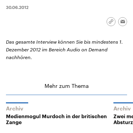
CDU, SPD und FDP regiert.-
aktuelle Weltgeschehen.
30.06.2012
Umfragen, Prognosen,
Wahlprogramme, aktuelle Berichte
Sendungen
Programm
Podcasts
und Hintergründe zu den Parteien
und Kandidaten der anstehenden
Link
Emai
Wahl.
kopieren/te
Audio-Archiv
Das gesamte Interview können Sie bis mindestens 1.
Dezember 2012 im Bereich Audio on Demand
nachhören.
Mehr zum Thema
Archiv
Archiv
Medienmogul Murdoch in der britischen
Zwei me
Zange
Abstur