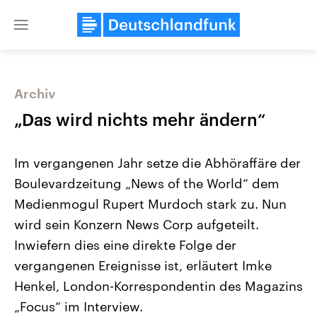
Close
menu
Archiv
Themen
„Das wird nichts mehr ändern“
Im vergangenen Jahr setze die Abhöraffäre der
Boulevardzeitung „News of the World“ dem
Medienmogul Rupert Murdoch stark zu. Nun
wird sein Konzern News Corp aufgeteilt.
Inwiefern dies eine direkte Folge der
Landtagswahl Sachsen-Anhalt
USA
2026
Aktuelle Beiträge, Analys
vergangenen Ereignisse ist, erläutert Imke
Alle Informationen
Hintergründe
Sachsen-Anhalt wählt am 6.
Wirtschaftlich und militäri
Henkel, London-Korrespondentin des Magazins
September 2026 einen neuen
gehören die Vereinigten S
Landtag. Seit 2021 wird das
den mächtigsten Ländern 
„Focus“ im Interview.
Bundesland von einer Koalition aus
mit großem Einfluss auf d