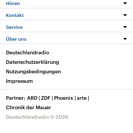
Programm
Hören
Alle Sendungen
Livestream
Kontakt
Die Nachrichten
Audios
Hörerservice
Service
Nachrichtenleicht
Podcasts
Social Media
FAQ
Über uns
Neue Beiträge auf dlf.de
Deutschlandfunk App
Newsletter
Deutschlandradio
Themen-Schwerpunkte
Nachrichten App
Deutschlandradio
Veranstaltungen
Presse
Frequenzen
Datenschutzerklärung
Musikliste
Ausbildung und Karriere
Nutzungsbedingungen
RSS
Transparenz
Impressum
Korrekturen
Barrierefreiheit
Partner
ARD
|
ZDF
|
Phoenix
|
arte
|
Chronik der Mauer
Deutschlandradio © 2026