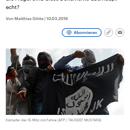
CDU, SPD und FDP regiert.-
aktuelle Weltgeschehen.
echt?
Umfragen, Prognosen,
Wahlprogramme, aktuelle Berichte
Sendungen
Programm
Podcasts
und Hintergründe zu den Parteien
Von Matthias Götte
|
10.03.2016
und Kandidaten der anstehenden
Wahl.
Audio-Archiv
Abonnieren
Link
Emai
kopieren/te
Kämpfer der IS-Miliz mit Fahne (AFP / TAUSEEF MUSTAFA)