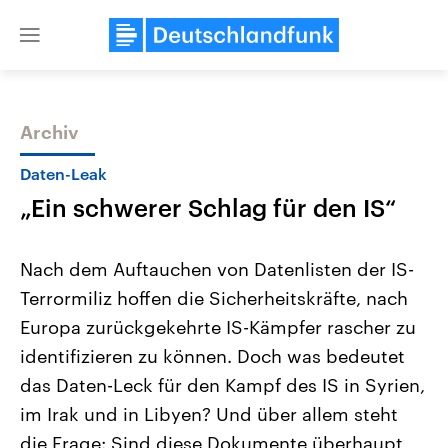
Close
menu
Archiv
Themen
Daten-Leak
„Ein schwerer Schlag für den IS“
Nach dem Auftauchen von Datenlisten der IS-
Terrormiliz hoffen die Sicherheitskräfte, nach
Europa zurückgekehrte IS-Kämpfer rascher zu
Landtagswahl Sachsen-Anhalt
USA
identifizieren zu können. Doch was bedeutet
2026
Aktuelle Beiträge, Analys
Alle Informationen
das Daten-Leck für den Kampf des IS in Syrien,
Hintergründe
Sachsen-Anhalt wählt am 6.
Wirtschaftlich und militäri
im Irak und in Libyen? Und über allem steht
September 2026 einen neuen
gehören die Vereinigten S
Landtag. Seit 2021 wird das
den mächtigsten Ländern 
die Frage: Sind diese Dokumente überhaupt
Bundesland von einer Koalition aus
mit großem Einfluss auf d