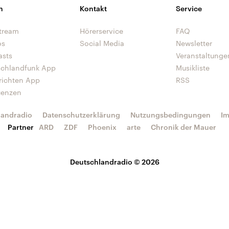
n
Kontakt
Service
tream
Hörerservice
FAQ
os
Social Media
Newsletter
asts
Veranstaltunge
schlandfunk App
Musikliste
richten App
RSS
uenzen
landradio
Datenschutzerklärung
Nutzungsbedingungen
I
Partner
ARD
ZDF
Phoenix
arte
Chronik der Mauer
Deutschlandradio © 2026