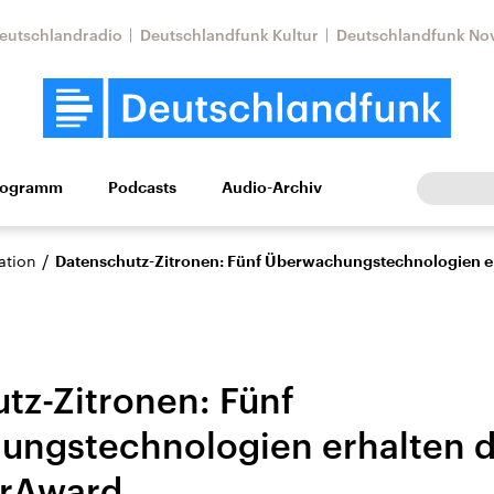
eutschlandradio
Deutschlandfunk Kultur
Deutschlandfunk No
rogramm
Podcasts
Audio-Archiv
Wirtschaft
Wissen
Kultur
Europa
Gesellschaf
/
ation
Datenschutz-Zitronen: Fünf Überwachungstechnologien e
tz-Zitronen: Fünf
ungstechnologien erhalten 
Nahostkonflikt
Iran
erAward
le Beiträge,
Aktuelle Lage und
Aktuelle Lage und