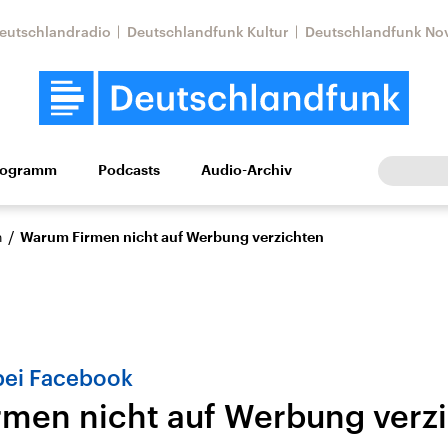
eutschlandradio
Deutschlandfunk Kultur
Deutschlandfunk No
rogramm
Podcasts
Audio-Archiv
Wirtschaft
Wissen
Kultur
Europa
Gesellschaf
/
n
Warum Firmen nicht auf Werbung verzichten
bei Facebook
men nicht auf Werbung verz
Nahostkonflikt
Iran
le Beiträge,
Aktuelle Lage und
Aktuelle Lage und