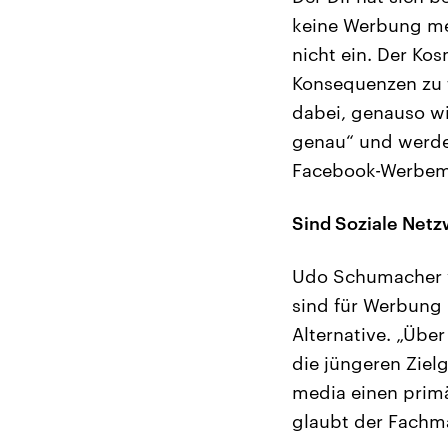
keine Werbung meh
nicht ein. Der Kos
Konsequenzen zu f
dabei, genauso wi
genau“ und werde
Facebook-Werbemas
Sind Soziale Netz
Udo Schumacher v
sind für Werbung 
Alternative. „Üb
die jüngeren Zie
media einen primä
glaubt der Fachman