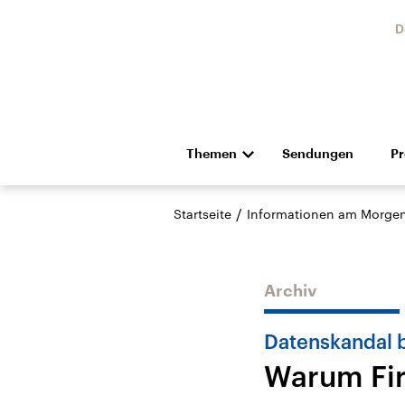
D
Themen
Sendungen
P
Die Nachrichten
Politik
/
Startseite
Informationen am Morge
Hörspiel und Feature
Musik
Archiv
Datenskandal 
Warum Fir
Landtagswahl Sachsen-
USA
Anhalt 2026
Aktuel