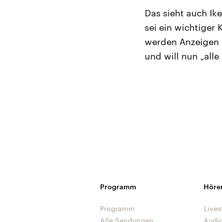
Das sieht auch Ik
sei ein wichtige
werden Anzeigen g
und will nun „all
Programm
Höre
Programm
Lives
Alle Sendungen
Audi