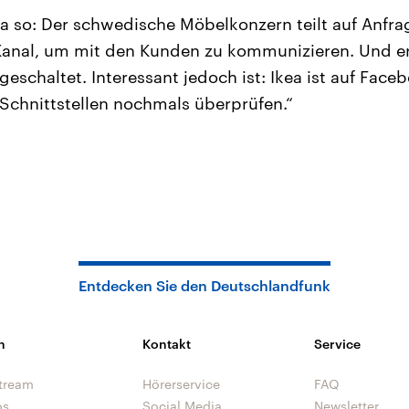
ea so: Der schwedische Möbelkonzern teilt auf Anfr
r Kanal, um mit den Kunden zu kommunizieren. Und 
eschaltet. Interessant jedoch ist: Ikea ist auf Fac
e Schnittstellen nochmals überprüfen.“
Entdecken Sie den Deutschlandfunk
n
Kontakt
Service
tream
Hörerservice
FAQ
os
Social Media
Newsletter