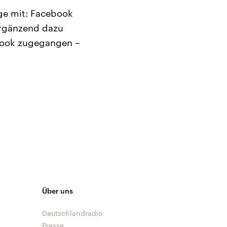
age mit: Facebook
ergänzend dazu
ebook zugegangen –
Über uns
Deutschlandradio
Presse