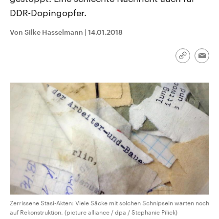
aktuelle Weltgeschehen.
Diese wird wie die Hisboll
DDR-Dopingopfer.
Libanon vom Iran unterstüt
Sendungen
Programm
Podcasts
Von Silke Hasselmann
|
14.01.2018
Audio-Archiv
Link
Emai
kopieren/te
Zerrissene Stasi-Akten: Viele Säcke mit solchen Schnipseln warten noch
auf Rekonstruktion. (picture alliance / dpa / Stephanie Pilick)