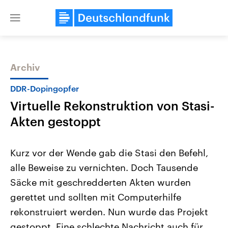
Close
menu
Archiv
Themen
DDR-Dopingopfer
Virtuelle Rekonstruktion von Stasi-
Akten gestoppt
Kurz vor der Wende gab die Stasi den Befehl,
alle Beweise zu vernichten. Doch Tausende
USA
Nahostkonflikt
Säcke mit geschredderten Akten wurden
Aktuelle Beiträge, Analysen und
Aktuelle Lage und Hinter
Der Überfall der palästine
Hintergründe
gerettet und sollten mit Computerhilfe
Wirtschaftlich und militärisch
Terrororganisation Hamas
gehören die Vereinigten Staaten zu
Oktober 2023 auf Israel ha
rekonstruiert werden. Nun wurde das Projekt
den mächtigsten Ländern der Erde,
Region wieder die Gewalt 
gestoppt. Eine schlechte Nachricht auch für
mit großem Einfluss auf das
Israel möchte die Hamas z