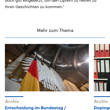
doch gut eingesetzt, um den Opfern zu helfen zu
ihren Geschichten zu kommen.“
Mehr zum Thema
Archiv
Archiv
Entscheidung im Bundestag
Doping