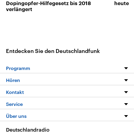
Dopingopfer-Hilfegesetz bis 2018
heute
verlängert
Entdecken Sie den Deutschlandfunk
Programm
Programm
Hören
Alle Sendungen
Livestream
Kontakt
Die Nachrichten
Audios
Hörerservice
Service
Nachrichtenleicht
Podcasts
Social Media
FAQ
Über uns
Neue Beiträge auf dlf.de
Deutschlandfunk App
Newsletter
Deutschlandradio
Themen-Schwerpunkte
Nachrichten App
Deutschlandradio
Veranstaltungen