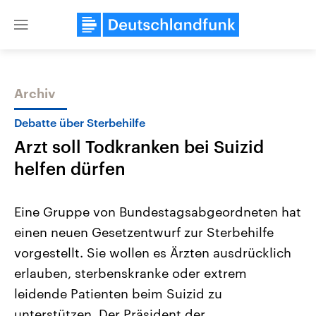
Close
menu
Archiv
Themen
Debatte über Sterbehilfe
Arzt soll Todkranken bei Suizid
helfen dürfen
Eine Gruppe von Bundestagsabgeordneten hat
einen neuen Gesetzentwurf zur Sterbehilfe
Landtagswahl Sachsen-Anhalt
USA
vorgestellt. Sie wollen es Ärzten ausdrücklich
2026
Aktuelle Beiträge, Analys
Alle Informationen
Hintergründe
erlauben, sterbenskranke oder extrem
Sachsen-Anhalt wählt am 6.
Wirtschaftlich und militäri
September 2026 einen neuen
gehören die Vereinigten S
leidende Patienten beim Suizid zu
Landtag. Seit 2021 wird das
den mächtigsten Ländern 
unterstützen. Der Präsident der
Bundesland von einer Koalition aus
mit großem Einfluss auf d