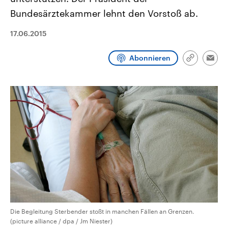
CDU, SPD und FDP regiert.-
aktuelle Weltgeschehen.
Bundesärztekammer lehnt den Vorstoß ab.
Umfragen, Prognosen,
Wahlprogramme, aktuelle Berichte
Sendungen
Programm
Podcasts
und Hintergründe zu den Parteien
17.06.2015
und Kandidaten der anstehenden
Wahl.
Audio-Archiv
Abonnieren
Link
Emai
kopieren/te
Die Begleitung Sterbender stoßt in manchen Fällen an Grenzen.
(picture alliance / dpa / Jm Niester)