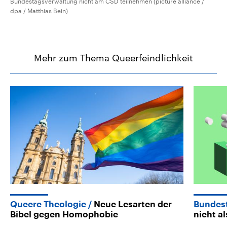
Bundestagsverwaltung nicht am CSD teilnehmen (picture alliance /
dpa / Matthias Bein)
Mehr zum Thema Queerfeindlichkeit
Queere Theologie
Neue Lesarten der
Bundes
Bibel gegen Homophobie
nicht a