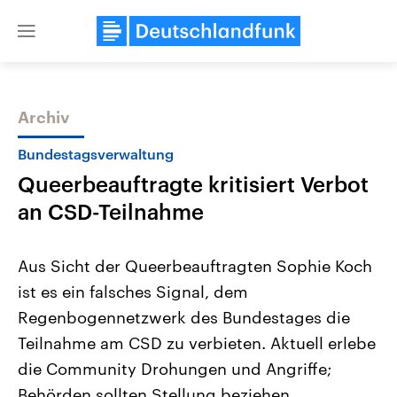
Close
menu
Archiv
Themen
Bundestagsverwaltung
Queerbeauftragte kritisiert Verbot
an CSD-Teilnahme
Aus Sicht der Queerbeauftragten Sophie Koch
ist es ein falsches Signal, dem
USA
Nahostkonflikt
Regenbogennetzwerk des Bundestages die
Aktuelle Beiträge, Analysen und
Aktuelle Lage und Hinter
Der Überfall der palästine
Hintergründe
Teilnahme am CSD zu verbieten. Aktuell erlebe
Wirtschaftlich und militärisch
Terrororganisation Hamas
gehören die Vereinigten Staaten zu
Oktober 2023 auf Israel ha
die Community Drohungen und Angriffe;
den mächtigsten Ländern der Erde,
Region wieder die Gewalt 
Behörden sollten Stellung beziehen.
mit großem Einfluss auf das
Israel möchte die Hamas z