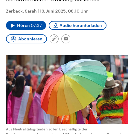
aktuelle Weltgeschehen.
Diese wird wie die Hisboll
Libanon vom Iran unterstüt
Zerback, Sarah
|
19. Juni 2025, 08:10 Uhr
Sendungen
Programm
Podcasts
Hören
07:37
Audio herunterladen
Audio-Archiv
Abonnieren
Link
Email
kopieren/teilen
Aus Neutralitätsgründen sollen Beschäftigte der