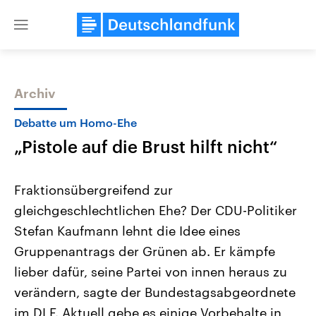
Close
menu
Archiv
Themen
Debatte um Homo-Ehe
„Pistole auf die Brust hilft nicht“
Fraktionsübergreifend zur
gleichgeschlechtlichen Ehe? Der CDU-Politiker
Stefan Kaufmann lehnt die Idee eines
Landtagswahl Sachsen-Anhalt
USA
Gruppenantrags der Grünen ab. Er kämpfe
2026
Aktuelle Beiträge, Analys
Alle Informationen
lieber dafür, seine Partei von innen heraus zu
Hintergründe
Sachsen-Anhalt wählt am 6.
Wirtschaftlich und militäri
verändern, sagte der Bundestagsabgeordnete
September 2026 einen neuen
gehören die Vereinigten S
Landtag. Seit 2021 wird das
den mächtigsten Ländern 
im DLF. Aktuell gebe es einige Vorbehalte in
Bundesland von einer Koalition aus
mit großem Einfluss auf d