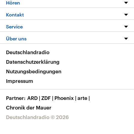
Programm
Hören
Alle Sendungen
Livestream
Kontakt
Die Nachrichten
Audios
Hörerservice
Service
Nachrichtenleicht
Podcasts
Social Media
FAQ
Über uns
Neue Beiträge auf dlf.de
Deutschlandfunk App
Newsletter
Deutschlandradio
Themen-Schwerpunkte
Nachrichten App
Deutschlandradio
Veranstaltungen
Presse
Frequenzen
Datenschutzerklärung
Musikliste
Ausbildung und Karriere
Nutzungsbedingungen
RSS
Transparenz
Impressum
Korrekturen
Barrierefreiheit
Partner
ARD
|
ZDF
|
Phoenix
|
arte
|
Chronik der Mauer
Deutschlandradio © 2026