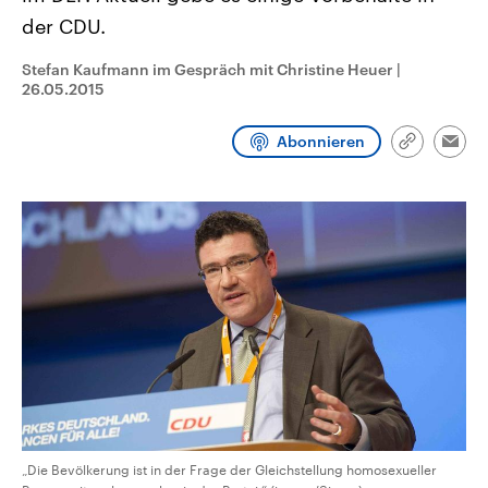
CDU, SPD und FDP regiert.-
aktuelle Weltgeschehen.
der CDU.
Umfragen, Prognosen,
Wahlprogramme, aktuelle Berichte
Sendungen
Programm
Podcasts
und Hintergründe zu den Parteien
Stefan Kaufmann im Gespräch mit Christine Heuer
|
und Kandidaten der anstehenden
26.05.2015
Wahl.
Audio-Archiv
Abonnieren
Link
Emai
kopieren/te
„Die Bevölkerung ist in der Frage der Gleichstellung homosexueller