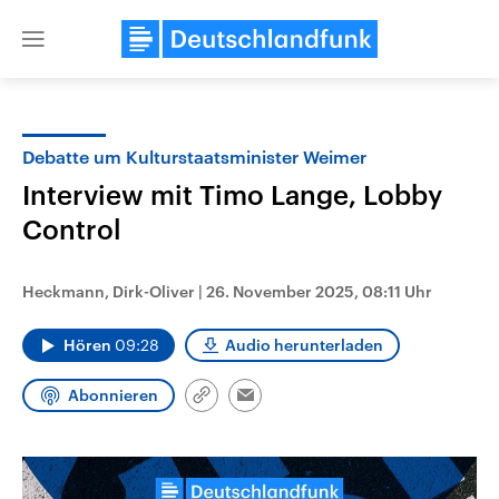
Close
menu
Debatte um Kulturstaatsminister Weimer
Themen
Interview mit Timo Lange, Lobby
Control
Heckmann, Dirk-Oliver
|
26. November 2025, 08:11 Uhr
Hören
09:28
Audio herunterladen
Landtagswahl Sachsen-Anhalt
USA
Abonnieren
Link
Email
2026
Aktuelle Beiträge, Analys
kopieren/teilen
Alle Informationen
Hintergründe
Sachsen-Anhalt wählt am 6.
Wirtschaftlich und militäri
September 2026 einen neuen
gehören die Vereinigten S
Landtag. Seit 2021 wird das
den mächtigsten Ländern 
Bundesland von einer Koalition aus
mit großem Einfluss auf d