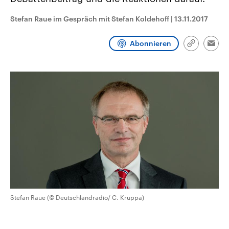
CDU, SPD und FDP regiert.-
aktuelle Weltgeschehen.
Umfragen, Prognosen,
Stefan Raue im Gespräch mit Stefan Koldehoff
|
13.11.2017
Wahlprogramme, aktuelle Berichte
Sendungen
Programm
Podcasts
und Hintergründe zu den Parteien
und Kandidaten der anstehenden
Abonnieren
Wahl.
Link
Emai
kopieren/te
Audio-Archiv
Stefan Raue (© Deutschlandradio/ C. Kruppa)