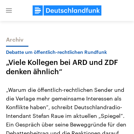
Close
menu
Archiv
Themen
Debatte um öffentlich-rechtlichen Rundfunk
„Viele Kollegen bei ARD und ZDF
denken ähnlich“
„Warum die öffentlich-rechtlichen Sender und
die Verlage mehr gemeinsame Interessen als
Landtagswahl Sachsen-Anhalt
USA
Konflikte haben“, schreibt Deutschlandradio-
2026
Aktuelle Beiträge, Analys
Alle Informationen
Hintergründe
Intendant Stefan Raue im aktuellen „Spiegel“.
Sachsen-Anhalt wählt am 6.
Wirtschaftlich und militäri
September 2026 einen neuen
gehören die Vereinigten S
Ein Gespräch über seine Beweggründe für den
Landtag. Seit 2021 wird das
den mächtigsten Ländern 
Debattenbeitrag und die Reaktionen darauf.
Bundesland von einer Koalition aus
mit großem Einfluss auf d