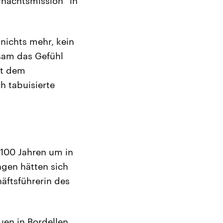
ernachtsmission“ in
 nichts mehr, kein
gsam das Gefühl
it dem
h tabuisierte
r 100 Jahren um in
ngen hätten sich
äftsführerin des
uen in Bordellen