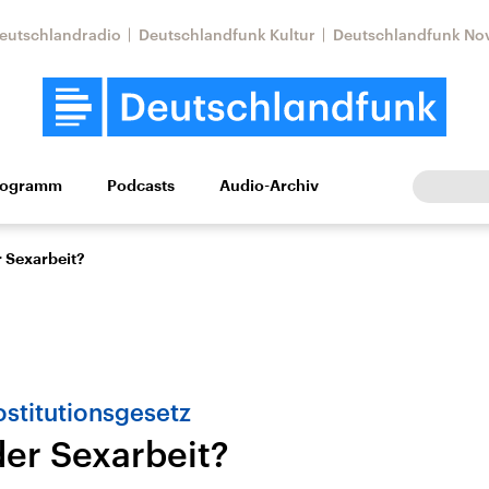
eutschlandradio
Deutschlandfunk Kultur
Deutschlandfunk No
rogramm
Podcasts
Audio-Archiv
Wirtschaft
Wissen
Kultur
Europa
Gesellschaf
r Sexarbeit?
stitutionsgesetz
der Sexarbeit?
tkonflikt
Iran
Faktenchecks
In unseren Faktenc
lle Lage und
Aktuelle Lage und