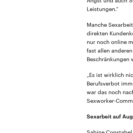
Angst und auch Sc
Leistungen.“
Manche Sexarbeit
direkten Kundenko
nur noch online mi
fast allen andere
Beschränkungen we
„Es ist wirklich n
Berufsverbot imme
war das noch nachv
Sexworker-Commun
Sexarbeit auf Aug
Sabine Constabel 