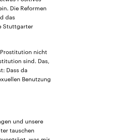
 ein. Die Reformen
nd das
 Stuttgarter
Prostitution nicht
itution sind. Das,
st: Dass da
exuellen Benutzung
ungen und unsere
iter tauschen
davonträgt, was mir