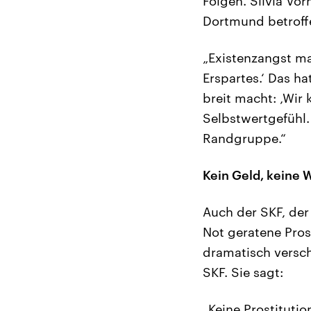
Folgen. Silvia Vor
Dortmund betroff
„Existenzangst mac
Erspartes.‘ Das h
breit macht: ‚Wi
Selbstwertgefühl.
Randgruppe.“
Kein Geld, keine
Auch der SKF, der 
Not geratene Pros
dramatisch versch
SKF. Sie sagt:
„Keine Prostituti