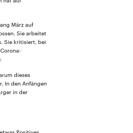
 hat auf
fang März auf
ssen. Sie arbeitet
Sie kritisiert, bei
 Corona-
:
warum dieses
r. In den Anfängen
rger in der
etwas Positives