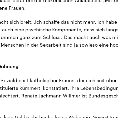
hauer berät bei der diakonischen Anlaufstelle „Mitt
ene Frauen:
ht sich breit: ‚Ich schaffe das nicht mehr, ich habe
at auch eine psychische Komponente, dass sich lan
r kommen ganz zum Schluss.‘ Das macht auch was m
 Menschen in der Sexarbeit sind ja sowieso eine hoc
 Wohnung
Sozialdienst katholischer Frauen, der sich seit übe
tituierte kümmert, konstatiert, ihre Lebensbedingu
lechtert. Renate Jachmann-Willmer ist Bundesgesch
on, kein Geld; sehr häufig keine Wohnung. Soweit Fra