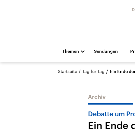
D
Themen
Sendungen
P
Die Nachrichten
Politik
/
/
Startseite
Tag für Tag
Ein Ende de
Hörspiel und Feature
Musik
Archiv
Debatte um Pro
Ein Ende 
USA
Nahos
Aktuelle Beiträge,
Aktue