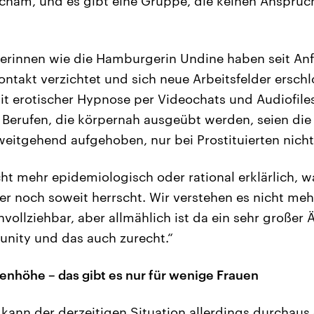
ham, und es gibt eine Gruppe, die keinen Anspruch
erinnen wie die Hamburgerin Undine haben seit An
ntakt verzichtet und sich neue Arbeitsfelder erschlo
t erotischer Hypnose per Videochats und Audiofiles. 
n Berufen, die körpernah ausgeübt werden, seien die
itgehend aufgehoben, nur bei Prostituierten nicht
icht mehr epidemiologisch oder rational erklärlich, 
r noch soweit herrscht. Wir verstehen es nicht meh
ollziehbar, aber allmählich ist da ein sehr großer Ä
ity und das auch zurecht.“
enhöhe – das gibt es nur für wenige Frauen
kann der derzeitigen Situation allerdings durchaus 