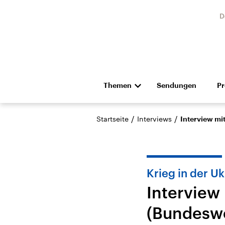
D
Themen
Sendungen
P
Die Nachrichten
Politik
/
/
Startseite
Interviews
Interview mi
Hörspiel und Feature
Musik
Krieg in der Uk
Interview
(Bundeswe
Landtagswahl Sachsen-
USA
Anhalt 2026
Aktuel