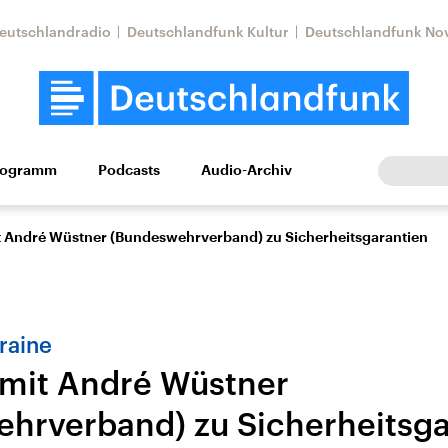
eutschlandradio
Deutschlandfunk Kultur
Deutschlandfunk No
rogramm
Podcasts
Audio-Archiv
Wirtschaft
Wissen
Kultur
Europa
Gesellschaf
t André Wüstner (Bundeswehrverband) zu Sicherheitsgarantien
raine
 mit André Wüstner
hrverband) zu Sicherheitsga
Nahostkonflikt
Iran
le Beiträge,
Aktuelle Lage und
Aktuelle Lage und