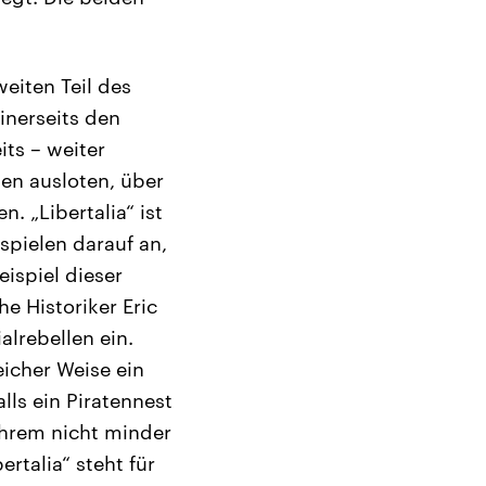
eiten Teil des
nerseits den
its – weiter
en ausloten, über
. „Libertalia“ ist
spielen darauf an,
eispiel dieser
e Historiker Eric
lrebellen ein.
eicher Weise ein
lls ein Piratennest
ihrem nicht minder
rtalia“ steht für