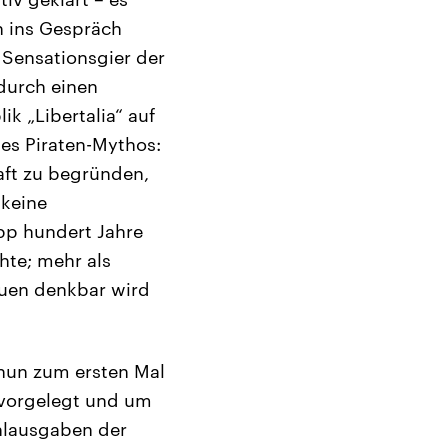
n ins Gespräch
e Sensationsgier der
 durch einen
k „Libertalia“ auf
es Piraten-Mythos:
haft zu begründen,
 keine
pp hundert Jahre
hte; mehr als
auen denkbar wird
 nun zum ersten Mal
 vorgelegt und um
ahlausgaben der