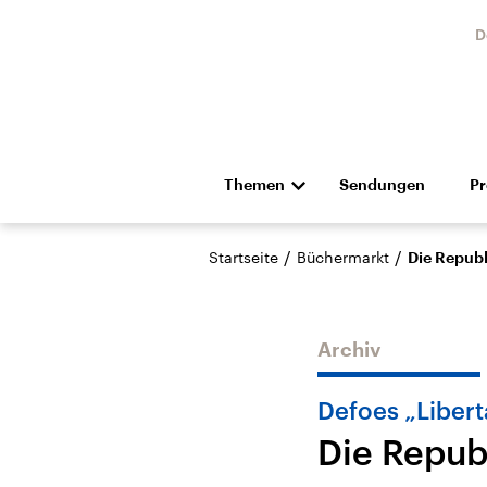
D
Themen
Sendungen
P
Die Nachrichten
Politik
/
/
Startseite
Büchermarkt
Die Republ
Hörspiel und Feature
Musik
Archiv
Defoes „Libert
Die Republ
Landtagswahl Sachsen-
USA
Anhalt 2026
Aktuel