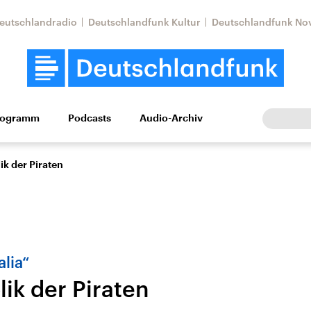
eutschlandradio
Deutschlandfunk Kultur
Deutschlandfunk No
rogramm
Podcasts
Audio-Archiv
Wirtschaft
Wissen
Kultur
Europa
Gesellschaf
ik der Piraten
alia“
ik der Piraten
Nahostkonflikt
Iran
le Beiträge,
Aktuelle Lage und
Aktuelle Lage und