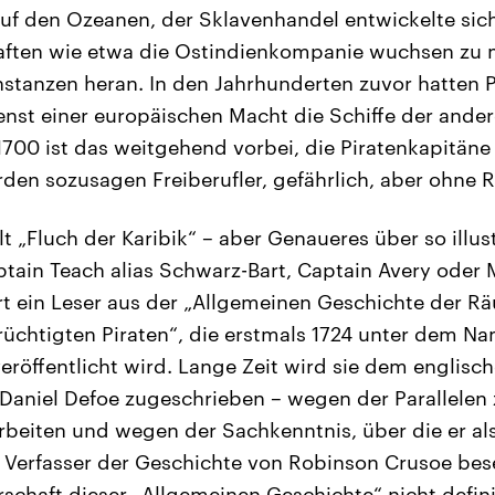
auf den Ozeanen, der Sklavenhandel entwickelte sic
aften wie etwa die Ostindienkompanie wuchsen zu m
stanzen heran. In den Jahrhunderten zuvor hatten Pi
enst einer europäischen Macht die Schiffe der ande
700 ist das weitgehend vorbei, die Piratenkapitäne
en sozusagen Freiberufler, gefährlich, aber ohne R
t „Fluch der Karibik“ – aber Genaueres über so illus
ptain Teach alias Schwarz-Bart, Captain Avery oder
t ein Leser aus der „Allgemeinen Geschichte der R
üchtigten Piraten“, die erstmals 1724 unter dem N
eröffentlicht wird. Lange Zeit wird sie dem englisch
r Daniel Defoe zugeschrieben – wegen der Parallelen
Arbeiten und wegen der Sachkenntnis, über die er als
Verfasser der Geschichte von Robinson Crusoe bese
rschaft dieser „Allgemeinen Geschichte“ nicht defini