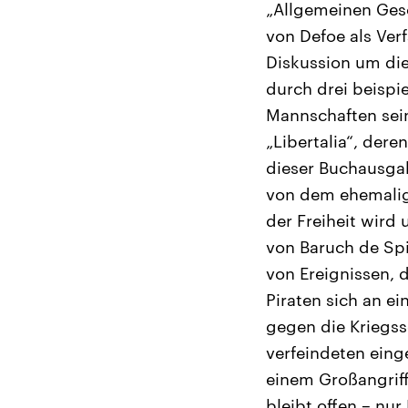
„Allgemeinen Gesc
von Defoe als Verf
Diskussion um die
durch drei beispi
Mannschaften sein
„Libertalia“, dere
dieser Buchausga
von dem ehemalig
der Freiheit wird 
von Baruch de Spi
von Ereignissen, 
Piraten sich an e
gegen die Kriegss
verfeindeten eing
einem Großangriff
bleibt offen – nur