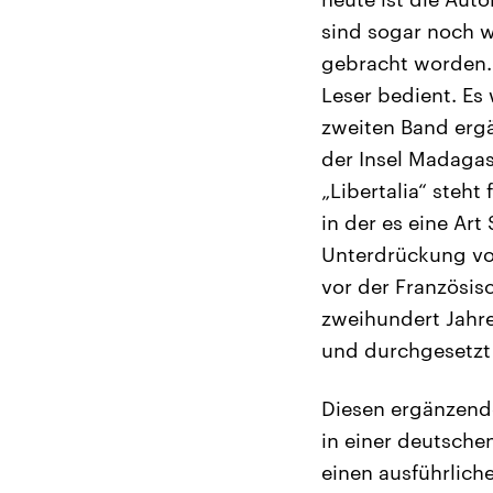
sind sogar noch 
gebracht worden. S
Leser bedient. Es
zweiten Band ergän
der Insel Madaga
„Libertalia“ steh
in der es eine Art
Unterdrückung vo
vor der Französis
zweihundert Jahre
und durchgesetzt
Diesen ergänzende
in einer deutsch
einen ausführlich