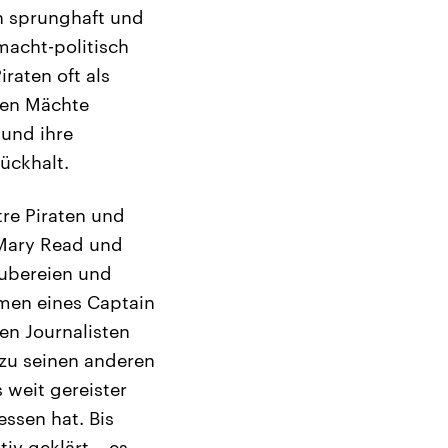
h sprunghaft und
acht-politisch
raten oft als
ren Mächte
 und ihre
ückhalt.
tre Piraten und
 Mary Read und
äubereien und
amen eines Captain
en Journalisten
 zu seinen anderen
 weit gereister
ssen hat. Bis
tiv geklärt – es