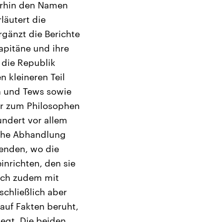
erhin den Namen
läutert die
rgänzt die Berichte
apitäne und ihre
 die Republik
n kleineren Teil
n und Tews sowie
er zum Philosophen
undert vor allem
sche Abhandlung
 enden, wo die
inrichten, den sie
sich zudem mit
chließlich aber
auf Fakten beruht,
legt. Die beiden