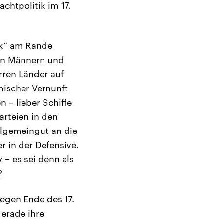
chtpolitik im 17.
ik“ am Rande
on Männern und
rren Länder auf
mischer Vernunft
n – lieber Schiffe
arteien in den
llgemeingut an die
r in der Defensive.
 – es sei denn als
?
gegen Ende des 17.
erade ihre