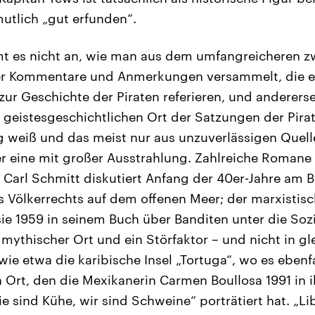
utlich „gut erfunden“.
t es nicht an, wie man aus dem umfangreicheren zw
der Kommentare und Anmerkungen versammelt, die ei
ur Geschichte der Piraten referieren, und andererse
 geistesgeschichtlichen Ort der Satzungen der Pirat
 weiß und das meist nur aus unzuverlässigen Quellen
r eine mit großer Ausstrahlung. Zahlreiche Romane 
 Carl Schmitt diskutiert Anfang der 40er-Jahre am B
s Völkerrechts auf dem offenen Meer; der marxistisch
e 1959 in seinem Buch über Banditen unter die Sozia
in mythischer Ort und ein Störfaktor – und nicht in gl
wie etwa die karibische Insel „Tortuga“, wo es ebenfa
 Ort, den die Mexikanerin Carmen Boullosa 1991 in 
sind Kühe, wir sind Schweine“ porträtiert hat. „Libe