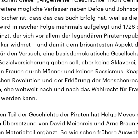
weitere mögliche Verfasser neben Defoe und Johnso
icher ist, dass das das Buch Erfolg hat, weil es di
 wird in rascher Folge mehrmals aufgelegt und 1728
zt, der sich vor allem der legendären Piratenrepubli
skar widmet – und damit dem brisantesten Aspekt d
t für den Versuch, eine basisdemokratische Gesellsc
 Sozialversicherung geben soll, aber keine Sklaverei,
n Frauen durch Männer und keinen Rassismus. Kna
chen Revolution und der Erklärung der Menschenrec
, ehe weltweit nach und nach das Wahlrecht für Fr
 werden kann.
n Teil der Geschichte der Piraten hat Helge Meves
en Übersetzung von David Meienreis und Arne Braun
en Materialteil ergänzt. So wie schon frühere Ausw