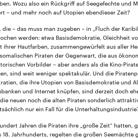
aben. Wozu also ein Rückgriff auf Seegefechte und Ma
rt – und mehr noch auf Utopien ebendieser Zeit?
, die – das muss man zugeben – in „Fluch der Karib
ochen werden: etwa Basisdemokratie, Gleichheit v
 ihrer Hautfarben, zusammengewürfelt aus aller He
 somalischen Piraten der Gegenwart, die aus ökono
torischen Vorbilder – aber anders als die Kino-Pirate
ken, sind weit weniger spektakulär. Und die Piratenp
atien, die ihre Utopien von Basisdemokratie und A
banken und Internet knüpfen, sind derzeit doch ehe
ie neuen noch die alten Piraten sonderlich attraktiv
tsächlich nur ein Fall für die Unterhaltungsindustrie
undert Jahren die Piraten ihre „große Zeit“ hatten, 
 18. Jahrhunderts, regelten die großen Seemächte g