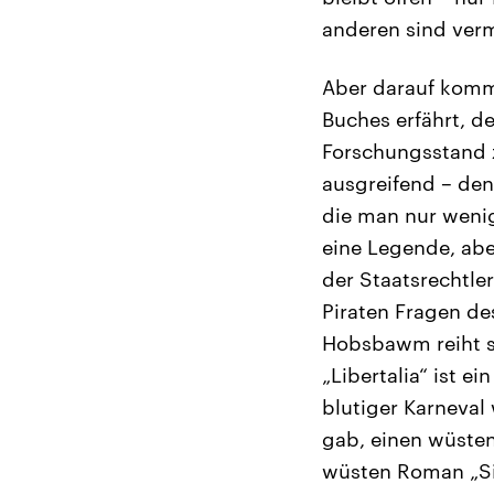
anderen sind verm
Aber darauf komm
Buches erfährt, 
Forschungsstand z
ausgreifend – den
die man nur wenig
eine Legende, abe
der Staatsrechtler
Piraten Fragen de
Hobsbawm reiht si
„Libertalia“ ist e
blutiger Karneval 
gab, einen wüsten
wüsten Roman „Sie 