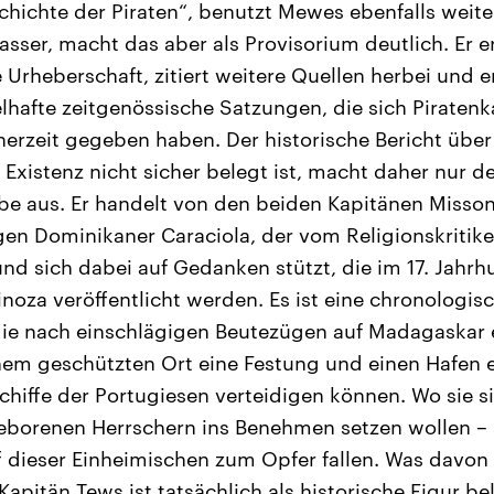
hichte der Piraten“, benutzt Mewes ebenfalls weit
asser, macht das aber als Provisorium deutlich. Er er
 Urheberschaft, zitiert weitere Quellen herbei und e
elhafte zeitgenössische Satzungen, die sich Piratenk
erzeit gegeben haben. Der historische Bericht über
n Existenz nicht sicher belegt ist, macht daher nur de
be aus. Er handelt von den beiden Kapitänen Misso
en Dominikaner Caraciola, der vom Religionskritik
und sich dabei auf Gedanken stützt, die im 17. Jahrh
noza veröffentlicht werden. Es ist eine chronologi
die nach einschlägigen Beutezügen auf Madagaskar
inem geschützten Ort eine Festung und einen Hafen e
chiffe der Portugiesen verteidigen können. Wo sie 
eborenen Herrschern ins Benehmen setzen wollen – s
 dieser Einheimischen zum Opfer fallen. Was davon 
 Kapitän Tews ist tatsächlich als historische Figur be