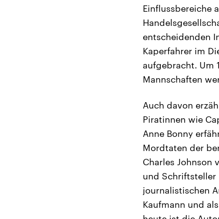
Einflussbereiche 
Handelsgesellsch
entscheidenden In
Kaperfahrer im Di
aufgebracht. Um 1
Mannschaften werd
Auch davon erzähl
Piratinnen wie Ca
Anne Bonny erfähr
Mordtaten der ber
Charles Johnson v
und Schriftstelle
journalistischen 
Kaufmann und als 
heute ist die Auto