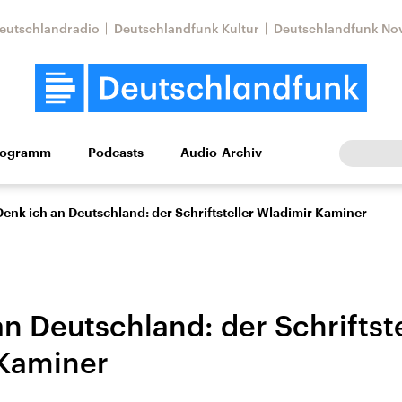
eutschlandradio
Deutschlandfunk Kultur
Deutschlandfunk No
rogramm
Podcasts
Audio-Archiv
Wirtschaft
Wissen
Kultur
Europa
Gesellschaf
Denk ich an Deutschland: der Schriftsteller Wladimir Kaminer
n Deutschland: der Schriftste
Kaminer
Nahostkonflikt
Iran
le Beiträge,
Aktuelle Lage und
Aktuelle Lage und