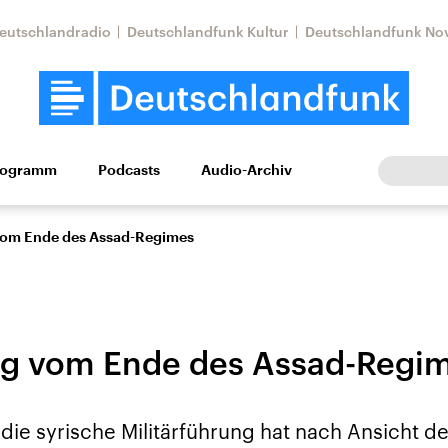
eutschlandradio
Deutschlandfunk Kultur
Deutschlandfunk No
rogramm
Podcasts
Audio-Archiv
Wirtschaft
Wissen
Kultur
Europa
Gesellschaf
vom Ende des Assad-Regimes
ng vom Ende des Assad-Regi
Nahostkonflikt
Iran
 die syrische Militärführung hat nach Ansicht d
le Beiträge,
Aktuelle Lage und
Aktuelle Lage und