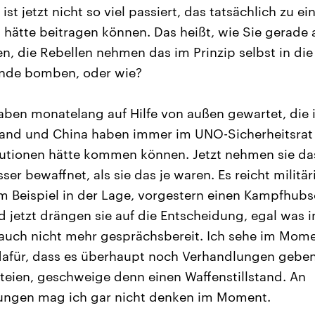
 ist jetzt nicht so viel passiert, das tatsächlich zu 
n hätte beitragen können. Das heißt, wie Sie gerade
en, die Rebellen nehmen das im Prinzip selbst in d
 Ende bomben, oder wie?
aben monatelang auf Hilfe von außen gewartet, die i
nd und China haben immer im UNO-Sicherheitsrat al
utionen hätte kommen können. Jetzt nehmen sie das 
ser bewaffnet, als sie das je waren. Es reicht militär
m Beispiel in der Lage, vorgestern einen Kampfhub
 jetzt drängen sie auf die Entscheidung, egal was 
d auch nicht mehr gesprächsbereit. Ich sehe im Mom
afür, dass es überhaupt noch Verhandlungen gebe
rteien, geschweige denn einen Waffenstillstand. An
ungen mag ich gar nicht denken im Moment.