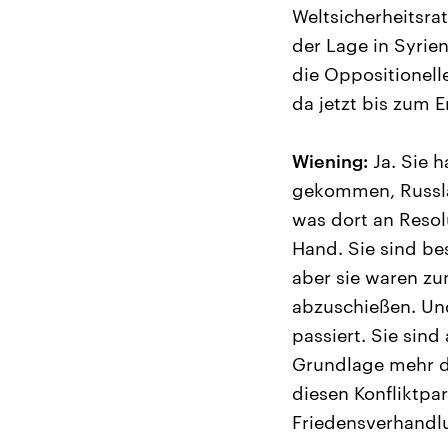
Weltsicherheitsrat
der Lage in Syrie
die Oppositionell
da jetzt bis zum
Wiening:
Ja. Sie h
gekommen, Russla
was dort an Resol
Hand. Sie sind bes
aber sie waren zu
abzuschießen. Und
passiert. Sie sin
Grundlage mehr d
diesen Konfliktpa
Friedensverhandl