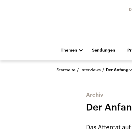
D
Themen
Sendungen
P
Die Nachrichten
Politik
/
/
Startseite
Interviews
Der Anfang 
Hörspiel und Feature
Musik
Archiv
Der Anfa
Landtagswahl Sachsen-
USA
Das Attentat auf
Anhalt 2026
Aktuel