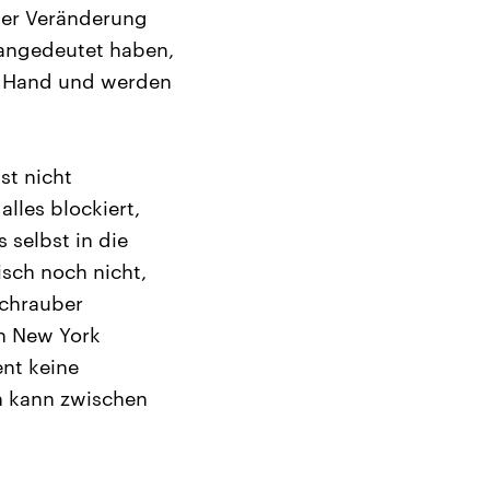
einer Veränderung
 angedeutet haben,
ie Hand und werden
st nicht
les blockiert,
selbst in die
isch noch nicht,
schrauber
in New York
ent keine
n kann zwischen