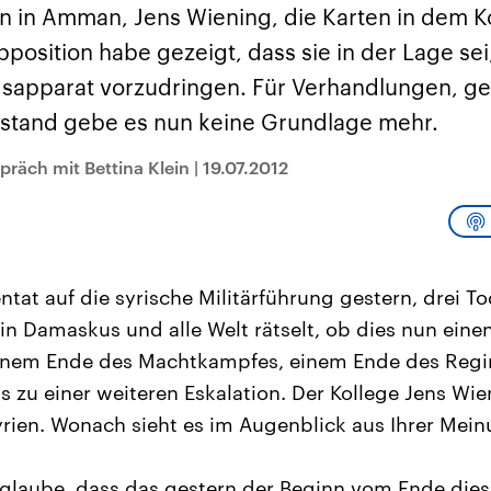
sen und
Hintergründe
Hintergründe
 in Amman, Jens Wiening, die Karten in dem Ko
Der Überfall der
Der Iran – seit der
rgründe
haftlich und
palästinensischen
Islamischen Revolu
position habe gezeigt, dass sie in der Lage sei,
risch gehören die
Terrororganisation
1979 auch Islamisc
igten Staaten zu
Hamas im Oktober 2023
Republik Iran – ist e
gsapparat vorzudringen. Für Verhandlungen, 
ächtigsten
auf Israel hat in der
von einem
n der Erde, mit
Region wieder die
Religionsführer auto
llstand gebe es nun keine Grundlage mehr.
 Einfluss auf das
Gewalt entfacht. Israel
regierter Staat im 
le Weltgeschehen.
möchte die Hamas
Osten. Eine Feindsc
zerstören. Diese wird wie
zu Israel und zu de
präch mit Bettina Klein
|
19.07.2012
die Hisbollah im Libanon
ist fest in der
vom Iran unterstützt.
Staatsideologie
verankert.
ntat auf die syrische Militärführung gestern, drei T
in Damaskus und alle Welt rätselt, ob dies nun ei
 einem Ende des Machtkampfes, einem Ende des Regi
ls zu einer weiteren Eskalation. Der Kollege Jens Wi
Syrien. Wonach sieht es im Augenblick aus Ihrer Mei
glaube, dass das gestern der Beginn vom Ende die