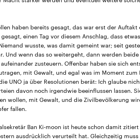
er Macht stärker werden und eventuell weitere solch
len haben bereits gesagt, das war erst der Auftakt e
 gesagt, einen Tag vor diesem Anschlag, dass etw
Niemand wusste, was damit gemeint war; seit geste
. Und wenn das so weitergeht, dann werden beide 
 aufeinander zusteuern. Offenbar haben sie sich ent
szutragen, mit Gewalt, und egal was im Moment zum 
die UNO ja über Resolutionen berät: Ich glaube nicht
rteien davon noch irgendwie beeinflussen lassen. S
den wollen, mit Gewalt, und die Zivilbevölkerung w
er fallen.
sekretär Ban Ki-moon ist heute schon damit zitiert
estern ausdrücklich verurteilt hat. Gleichzeitig mus