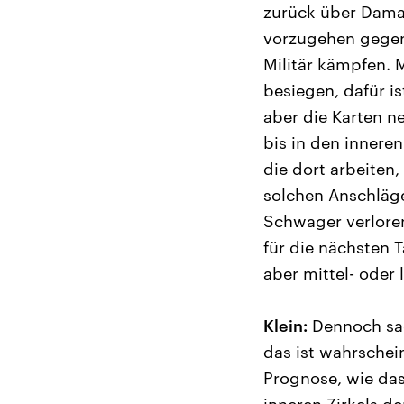
zurück über Damas
vorzugehen gegen 
Militär kämpfen. M
besiegen, dafür is
aber die Karten ne
bis in den innere
die dort arbeiten,
solchen Anschläge
Schwager verloren,
für die nächsten
aber mittel- oder 
Klein:
Dennoch sage
das ist wahrsche
Prognose, wie da