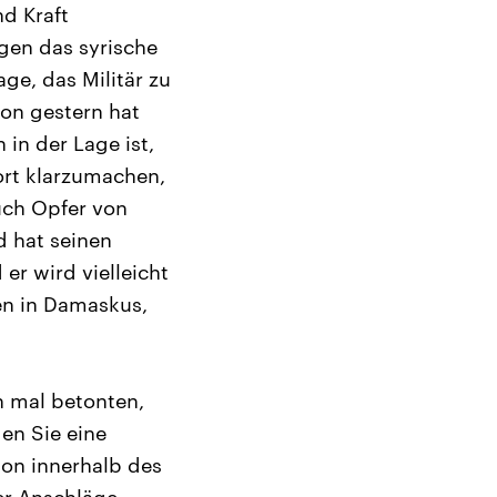
d Kraft
egen das syrische
age, das Militär zu
von gestern hat
 in der Lage ist,
ort klarzumachen,
auch Opfer von
d hat seinen
er wird vielleicht
en in Damaskus,
h mal betonten,
en Sie eine
on innerhalb des