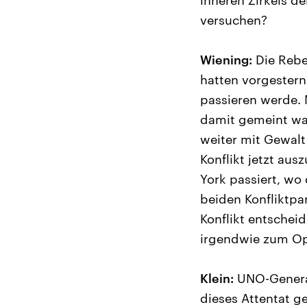
inneren Zirkels d
versuchen?
Wiening:
Die Rebel
hatten vorgestern
passieren werde. 
damit gemeint war
weiter mit Gewalt
Konflikt jetzt au
York passiert, wo 
beiden Konfliktpa
Konflikt entschei
irgendwie zum Opf
Klein:
UNO-General
dieses Attentat g