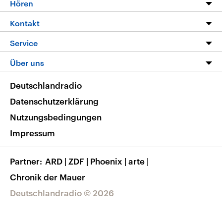
Programm
Hören
Alle Sendungen
Livestream
Kontakt
Die Nachrichten
Audios
Hörerservice
Service
Nachrichtenleicht
Podcasts
Social Media
FAQ
Über uns
Neue Beiträge auf dlf.de
Deutschlandfunk App
Newsletter
Deutschlandradio
Themen-Schwerpunkte
Nachrichten App
Deutschlandradio
Veranstaltungen
Presse
Frequenzen
Datenschutzerklärung
Musikliste
Ausbildung und Karriere
Nutzungsbedingungen
RSS
Transparenz
Impressum
Korrekturen
Barrierefreiheit
Partner
ARD
|
ZDF
|
Phoenix
|
arte
|
Chronik der Mauer
Deutschlandradio © 2026