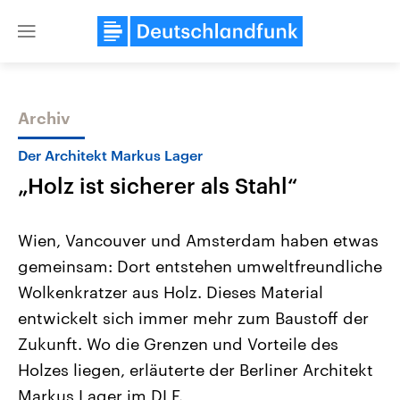
Close
menu
Archiv
Themen
Der Architekt Markus Lager
„Holz ist sicherer als Stahl“
Wien, Vancouver und Amsterdam haben etwas
gemeinsam: Dort entstehen umweltfreundliche
Wolkenkratzer aus Holz. Dieses Material
Landtagswahl Sachsen-Anhalt
USA
entwickelt sich immer mehr zum Baustoff der
2026
Aktuelle Beiträge, Analys
Alle Informationen
Zukunft. Wo die Grenzen und Vorteile des
Hintergründe
Sachsen-Anhalt wählt am 6.
Wirtschaftlich und militäri
Holzes liegen, erläuterte der Berliner Architekt
September 2026 einen neuen
gehören die Vereinigten S
Landtag. Seit 2021 wird das
den mächtigsten Ländern 
Markus Lager im DLF.
Bundesland von einer Koalition aus
mit großem Einfluss auf d