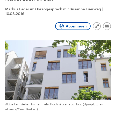
CDU, SPD und FDP regiert.-
aktuelle Weltgeschehen.
Umfragen, Prognosen,
Markus Lager im Corsogespräch mit Susanne Luerweg
|
Wahlprogramme, aktuelle Berichte
10.08.2016
Sendungen
Programm
Podcasts
und Hintergründe zu den Parteien
und Kandidaten der anstehenden
Wahl.
Abonnieren
Link
Audio-Archiv
Emai
kopieren/te
Aktuell entstehen immer mehr Hochhäuser aus Holz. (dpa/picture-
alliance/Gero Breloer)