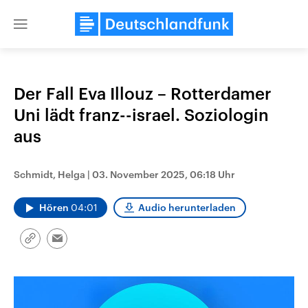
Close
menu
Der Fall Eva Illouz – Rotterdamer
Themen
Uni lädt franz--israel. Soziologin
aus
Schmidt, Helga
|
03. November 2025, 06:18 Uhr
Hören
04:01
Audio herunterladen
Landtagswahl Sachsen-Anhalt
USA
Link
Email
2026
Aktuelle Beiträge, Analys
kopieren/teilen
Alle Informationen
Hintergründe
Sachsen-Anhalt wählt am 6.
Wirtschaftlich und militäri
September 2026 einen neuen
gehören die Vereinigten S
Landtag. Seit 2021 wird das
den mächtigsten Ländern 
Bundesland von einer Koalition aus
mit großem Einfluss auf d