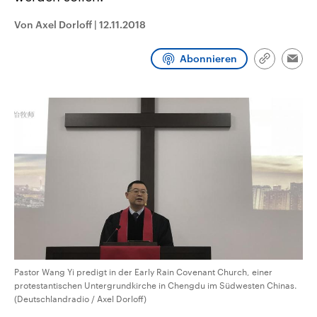
CDU, SPD und FDP regiert.-
aktuelle Weltgeschehen.
Umfragen, Prognosen,
Von Axel Dorloff
|
12.11.2018
Wahlprogramme, aktuelle Berichte
Sendungen
Programm
Podcasts
und Hintergründe zu den Parteien
und Kandidaten der anstehenden
Abonnieren
Link
Wahl.
Emai
kopieren/te
Audio-Archiv
Pastor Wang Yi predigt in der Early Rain Covenant Church, einer
protestantischen Untergrundkirche in Chengdu im Südwesten Chinas.
(Deutschlandradio / Axel Dorloff)