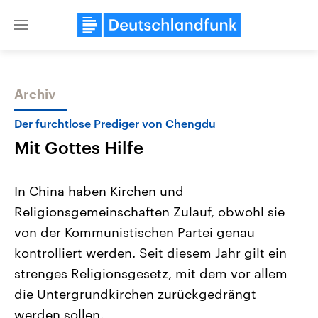
Close
menu
Archiv
Themen
Der furchtlose Prediger von Chengdu
Mit Gottes Hilfe
In China haben Kirchen und
Religionsgemeinschaften Zulauf, obwohl sie
von der Kommunistischen Partei genau
Landtagswahl Sachsen-Anhalt
USA
kontrolliert werden. Seit diesem Jahr gilt ein
2026
Aktuelle Beiträge, Analys
Alle Informationen
strenges Religionsgesetz, mit dem vor allem
Hintergründe
Sachsen-Anhalt wählt am 6.
Wirtschaftlich und militäri
die Untergrundkirchen zurückgedrängt
September 2026 einen neuen
gehören die Vereinigten S
Landtag. Seit 2021 wird das
den mächtigsten Ländern 
werden sollen.
Bundesland von einer Koalition aus
mit großem Einfluss auf d