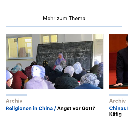
Mehr zum Thema
Archiv
Archiv
Religionen in China
Angst vor Gott?
Chinas 
Käfig