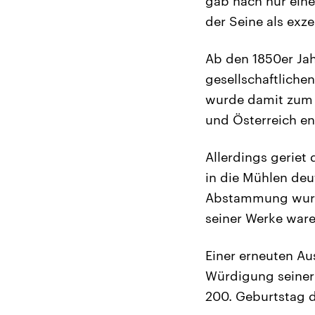
gab nach nur eine
der Seine als exz
Ab den 1850er Jahr
gesellschaftliche
wurde damit zum S
und Österreich ent
Allerdings gerie
in die Mühlen deu
Abstammung wurde
seiner Werke ware
Einer erneuten A
Würdigung seiner
200. Geburtstag d