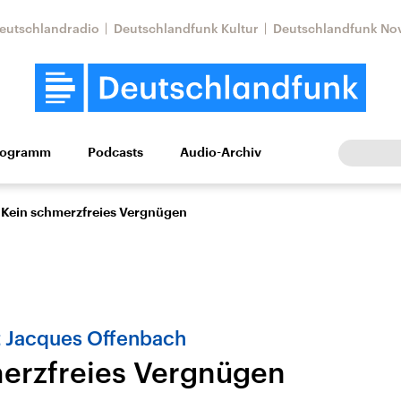
eutschlandradio
Deutschlandfunk Kultur
Deutschlandfunk No
rogramm
Podcasts
Audio-Archiv
Wirtschaft
Wissen
Kultur
Europa
Gesellschaf
Kein schmerzfreies Vergnügen
 Jacques Offenbach
erzfreies Vergnügen
Nahostkonflikt
Iran
le Beiträge,
Aktuelle Lage und
Aktuelle Lage und