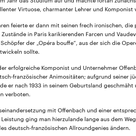
m Jahr das Studium auf und machte fortan zunächst
ellenter Virtuose, charmanter Lehrer und Komponist 
en feierte er dann mit seinen frech ironischen, die
n Zustände in Paris karikierenden Farcen und Vaude
chöpfer der „Opéra bouffe“, aus der sich die Oper
wickeln sollte.
t der erfolgreiche Komponist und Unternehmer Offe
tsch-französischer Animositäten; aufgrund seiner jü
 er nach 1933 in seinem Geburtsland geschmäht 
n verboten.
useinandersetzung mit Offenbach und einer entspr
 Leistung ging man hierzulande lange aus dem Weg;
es deutsch-französischen Allroundgenies ändern.