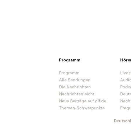
Programm
Höre
Programm
Lives
Alle Sendungen
Audi
Die Nachrichten
Podc
Nachrichtenleicht
Deut
Neue Beiträge auf dlf.de
Nach
Themen-Schwerpunkte
Freq
Deutsch