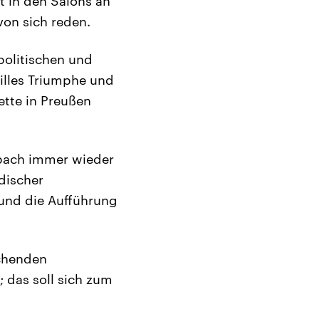
 in den Salons an
von sich reden.
 politischen und
villes Triumphe und
ette in Preußen
nbach immer wieder
discher
und die Aufführung
echenden
 das soll sich zum