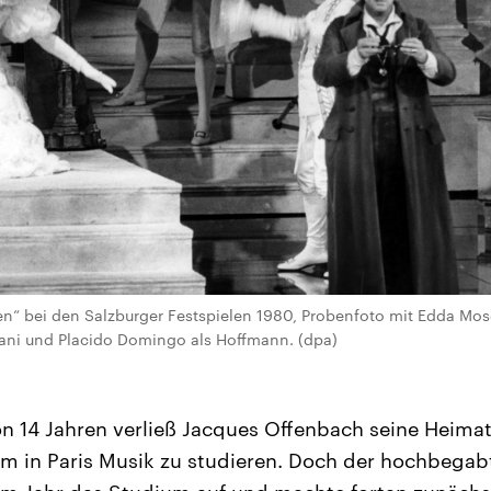
n“ bei den Salzburger Festspielen 1980, Probenfoto mit Edda Mos
ani und Placido Domingo als Hoffmann. (dpa)
von 14 Jahren verließ Jacques Offenbach seine Heima
 in Paris Musik zu studieren. Doch der hochbegabt