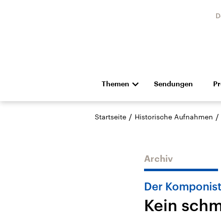
D
Themen
Sendungen
P
Die Nachrichten
Politik
/
/
Startseite
Historische Aufnahmen
Hörspiel und Feature
Musik
Archiv
Der Komponist
Kein schm
Landtagswahl Sachsen-
USA
Anhalt 2026
Aktuel