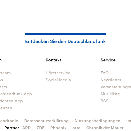
Entdecken Sie den Deutschlandfunk
n
Kontakt
Service
tream
Hörerservice
FAQ
os
Social Media
Newsletter
asts
Veranstaltunge
schlandfunk App
Musikliste
richten App
RSS
uenzen
landradio
Datenschutzerklärung
Nutzungsbedingungen
I
Partner
ARD
ZDF
Phoenix
arte
Chronik der Mauer