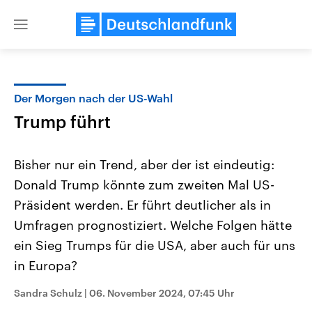
Close
menu
Der Morgen nach der US-Wahl
Themen
Trump führt
Bisher nur ein Trend, aber der ist eindeutig:
Donald Trump könnte zum zweiten Mal US-
Präsident werden. Er führt deutlicher als in
Umfragen prognostiziert. Welche Folgen hätte
ein Sieg Trumps für die USA, aber auch für uns
Landtagswahl Sachsen-Anhalt
USA
2026
Aktuelle Beiträge, Analys
in Europa?
Alle Informationen
Hintergründe
Sachsen-Anhalt wählt am 6.
Wirtschaftlich und militäri
September 2026 einen neuen
gehören die Vereinigten S
Sandra Schulz
|
06. November 2024, 07:45 Uhr
Landtag. Seit 2021 wird das
den mächtigsten Ländern 
Bundesland von einer Koalition aus
mit großem Einfluss auf d