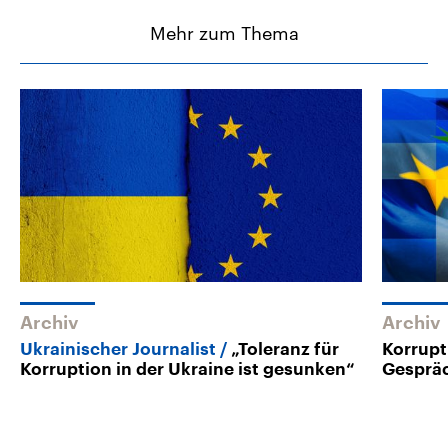
Mehr zum Thema
Archiv
Archiv
Ukrainischer Journalist
„Toleranz für
Korrupt
Korruption in der Ukraine ist gesunken“
Gespräc