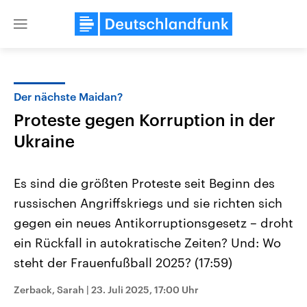
Close
menu
Der nächste Maidan?
Themen
Proteste gegen Korruption in der
Ukraine
Es sind die größten Proteste seit Beginn des
russischen Angriffskriegs und sie richten sich
gegen ein neues Antikorruptionsgesetz – droht
Landtagswahl Sachsen-Anhalt
USA
ein Rückfall in autokratische Zeiten? Und: Wo
2026
Aktuelle Beiträge, Analys
steht der Frauenfußball 2025? (17:59)
Alle Informationen
Hintergründe
Sachsen-Anhalt wählt am 6.
Wirtschaftlich und militäri
September 2026 einen neuen
gehören die Vereinigten S
Zerback, Sarah
|
23. Juli 2025, 17:00 Uhr
Landtag. Seit 2021 wird das
den mächtigsten Ländern 
Bundesland von einer Koalition aus
mit großem Einfluss auf d