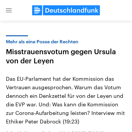
Close
menu
Mehr als eine Posse der Rechten
Themen
Misstrauensvotum gegen Ursula
von der Leyen
Das EU-Parlament hat der Kommission das
Vertrauen ausgesprochen. Warum das Votum
dennoch ein Denkzettel für von der Leyen und
Landtagswahl Sachsen-Anhalt
USA
die EVP war. Und: Was kann die Kommission
2026
Aktuelle Beiträge, Analys
zur Corona-Aufarbeitung leisten? Interview mit
Alle Informationen
Hintergründe
Sachsen-Anhalt wählt am 6.
Wirtschaftlich und militäri
Ethiker Peter Dabrock (19:23)
September 2026 einen neuen
gehören die Vereinigten S
Landtag. Seit 2021 wird das
den mächtigsten Ländern 
Bundesland von einer Koalition aus
mit großem Einfluss auf d