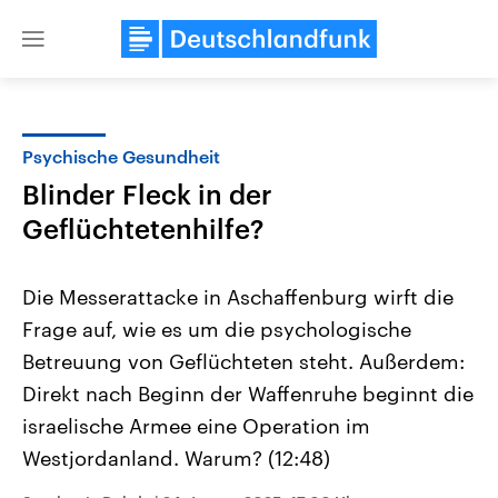
Close
menu
Psychische Gesundheit
Themen
Blinder Fleck in der
Geflüchtetenhilfe?
Die Messerattacke in Aschaffenburg wirft die
Frage auf, wie es um die psychologische
Betreuung von Geflüchteten steht. Außerdem:
Landtagswahl Sachsen-Anhalt
USA
Direkt nach Beginn der Waffenruhe beginnt die
2026
Aktuelle Beiträge, Analys
israelische Armee eine Operation im
Alle Informationen
Hintergründe
Sachsen-Anhalt wählt am 6.
Wirtschaftlich und militäri
Westjordanland. Warum? (12:48)
September 2026 einen neuen
gehören die Vereinigten S
Landtag. Seit 2021 wird das
den mächtigsten Ländern 
Bundesland von einer Koalition aus
mit großem Einfluss auf d