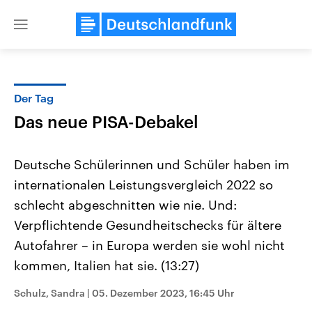
Close
menu
Der Tag
Themen
Das neue PISA-Debakel
Deutsche Schülerinnen und Schüler haben im
internationalen Leistungsvergleich 2022 so
schlecht abgeschnitten wie nie. Und:
Verpflichtende Gesundheitschecks für ältere
Autofahrer – in Europa werden sie wohl nicht
USA
Nahostkonflikt
Aktuelle Beiträge, Analysen und
Aktuelle Lage und Hinter
kommen, Italien hat sie. (13:27)
Der Überfall der palästine
Hintergründe
Wirtschaftlich und militärisch
Terrororganisation Hamas
gehören die Vereinigten Staaten zu
Oktober 2023 auf Israel ha
Schulz, Sandra
|
05. Dezember 2023, 16:45 Uhr
den mächtigsten Ländern der Erde,
Region wieder die Gewalt 
mit großem Einfluss auf das
Israel möchte die Hamas z