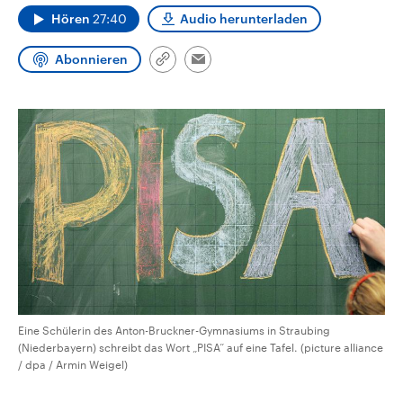
aktuelle Weltgeschehen.
Diese wird wie die Hisboll
Hören
27:40
Audio herunterladen
Libanon vom Iran unterstüt
Sendungen
Programm
Podcasts
Abonnieren
Link
Email
kopieren/teilen
Audio-Archiv
Eine Schülerin des Anton-Bruckner-Gymnasiums in Straubing
(Niederbayern) schreibt das Wort „PISA“ auf eine Tafel. (picture alliance
/ dpa / Armin Weigel)