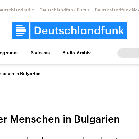
eutschlandradio
Deutschlandfunk Kultur
Deutschlandfunk No
rogramm
Podcasts
Audio-Archiv
Wirtschaft
Wissen
Kultur
Europa
Gesellschaf
nschen in Bulgarien
er Menschen in Bulgarien
Nahostkonflikt
Iran
le Beiträge,
Aktuelle Lage und
Aktuelle Lage und