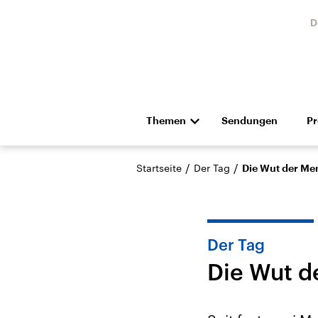
D
Themen
Sendungen
P
Die Nachrichten
Politik
/
/
Startseite
Der Tag
Die Wut der Me
Hörspiel und Feature
Musik
Der Tag
Die Wut d
Landtagswahl Sachsen-
USA
Anhalt 2026
Aktuel