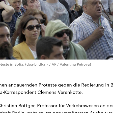
teste in Sofia. (dpa-bildfunk / AP / Valentina Petrova)
hen andauernden Proteste gegen die Regierung in B
-Korrespondent Clemens Verenkotte.
Christian Böttger, Professor für Verkehrswesen an d
chaft Berlin, geht es um den verzögerten Ausbau v