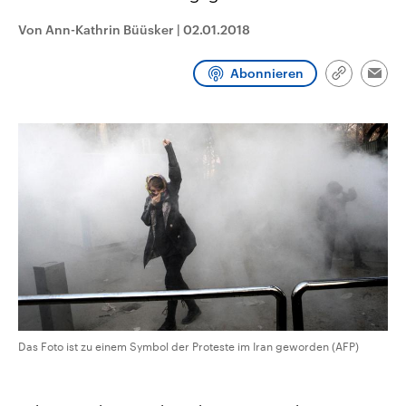
CDU, SPD und FDP regiert.-
aktuelle Weltgeschehen.
Umfragen, Prognosen,
Von Ann-Kathrin Büüsker
|
02.01.2018
Wahlprogramme, aktuelle Berichte
Sendungen
Programm
Podcasts
und Hintergründe zu den Parteien
und Kandidaten der anstehenden
Abonnieren
Link
Emai
Wahl.
kopieren/te
Audio-Archiv
Das Foto ist zu einem Symbol der Proteste im Iran geworden (AFP)