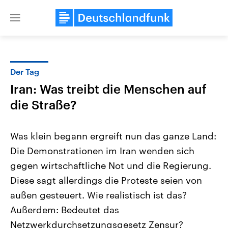
Close
menu
Der Tag
Themen
Iran: Was treibt die Menschen auf
die Straße?
Was klein begann ergreift nun das ganze Land:
Die Demonstrationen im Iran wenden sich
gegen wirtschaftliche Not und die Regierung.
Landtagswahl Sachsen-Anhalt
USA
Diese sagt allerdings die Proteste seien von
2026
Aktuelle Beiträge, Analys
außen gesteuert. Wie realistisch ist das?
Alle Informationen
Hintergründe
Sachsen-Anhalt wählt am 6.
Wirtschaftlich und militäri
Außerdem: Bedeutet das
September 2026 einen neuen
gehören die Vereinigten S
Landtag. Seit 2021 wird das
den mächtigsten Ländern 
Netzwerkdurchsetzungsgesetz Zensur?
Bundesland von einer Koalition aus
mit großem Einfluss auf d