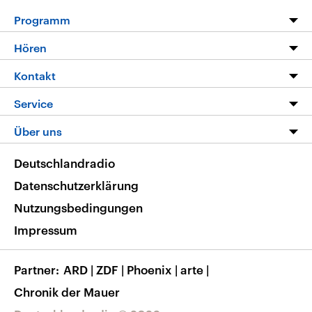
Programm
Programm
Hören
Alle Sendungen
Livestream
Kontakt
Die Nachrichten
Audios
Hörerservice
Service
Nachrichtenleicht
Podcasts
Social Media
FAQ
Über uns
Neue Beiträge auf dlf.de
Deutschlandfunk App
Newsletter
Deutschlandradio
Themen-Schwerpunkte
Nachrichten App
Deutschlandradio
Veranstaltungen
Presse
Frequenzen
Datenschutzerklärung
Musikliste
Ausbildung und Karriere
Nutzungsbedingungen
RSS
Transparenz
Impressum
Korrekturen
Barrierefreiheit
Partner
ARD
|
ZDF
|
Phoenix
|
arte
|
Chronik der Mauer