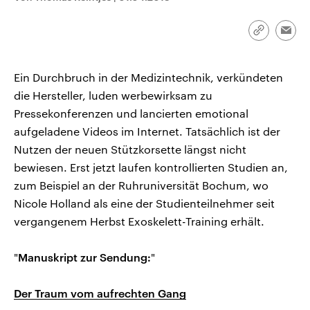
CDU, SPD und FDP regiert.-
aktuelle Weltgeschehen.
Umfragen, Prognosen,
Wahlprogramme, aktuelle Berichte
Link
Emai
Sendungen
Programm
Podcasts
und Hintergründe zu den Parteien
kopieren/te
und Kandidaten der anstehenden
Wahl.
Ein Durchbruch in der Medizintechnik, verkündeten
Audio-Archiv
die Hersteller, luden werbewirksam zu
Pressekonferenzen und lancierten emotional
aufgeladene Videos im Internet. Tatsächlich ist der
Nutzen der neuen Stützkorsette längst nicht
bewiesen. Erst jetzt laufen kontrollierten Studien an,
zum Beispiel an der Ruhruniversität Bochum, wo
Nicole Holland als eine der Studienteilnehmer seit
vergangenem Herbst Exoskelett-Training erhält.
"
Manuskript zur Sendung:
"
Der Traum vom aufrechten Gang