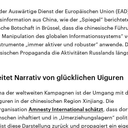
er Auswärtige Dienst der Europäischen Union (EAD)
information aus China, wie der „Spiegel“ berichte
che Botschaft in Brüssel, dass die chinesische Führ
r Manipulation des globalen Informationssystems“ 
strumente „immer aktiver und robuster“ anwende. D
ischen Propaganda die Aktivitäten Russlands längs
itet Narrativ von glücklichen Uiguren
ema der weltweiten Kampagnen ist der Umgang mit 
guren in der chinesischen Region Xinjiang. Die
rganisation
Amnesty International schätzt
, dass dor
nschen inhaftiert und in „Umerziehungslagern“ politi
st diese Darstellung zurück und propagiert ein eige