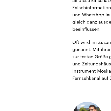
all diese Einschä
Falschinformation
und WhatsApp laue
gleich ganz ausge
beeinflussen.
Oft wird im Zusa
genannt. Mit ihre
zur festen Größe 
und Zeitungshäus
Instrument Moskau
Fernsehkanal auf