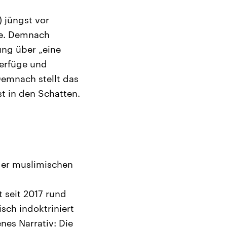
 jüngst vor
te. Demnach
ung über „eine
verfüge und
emnach stellt das
t in den Schatten.
der muslimischen
t seit 2017 rund
sch indoktriniert
nes Narrativ: Die