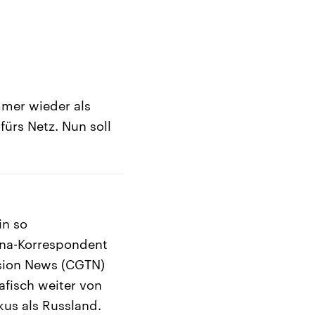
mmer wieder als
fürs Netz. Nun soll
in so
ina-Korrespondent
ision News (CGTN)
afisch weiter von
kus als Russland.