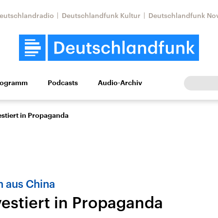
eutschlandradio
Deutschlandfunk Kultur
Deutschlandfunk No
rogramm
Podcasts
Audio-Archiv
Wirtschaft
Wissen
Kultur
Europa
Gesellschaf
estiert in Propaganda
n aus China
vestiert in Propaganda
Nahostkonflikt
Iran
le Beiträge,
Aktuelle Lage und
Aktuelle Lage und