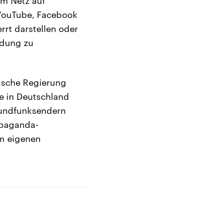
im Netz auf
 YouTube, Facebook
rrt darstellen oder
ldung zu
ische Regierung
ie in Deutschland
Rundfunksendern
opaganda-
em eigenen