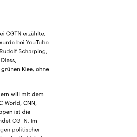
bei CGTN erzählte,
wurde bei YouTube
 Rudolf Scharping,
 Diess,
 grünen Klee, ohne
dern will mit dem
C World, CNN,
ppen ist die
endet CGTN. Im
gen politischer