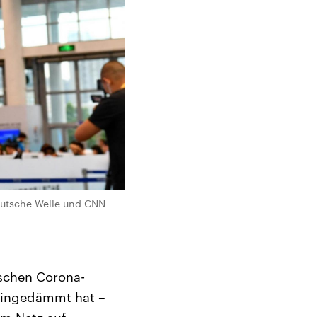
eutsche Welle und CNN
schen Corona-
 eingedämmt hat –