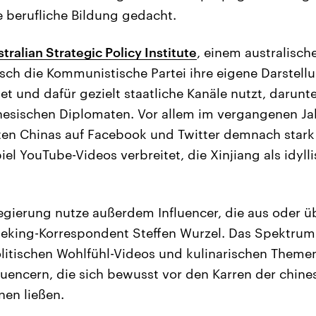
e berufliche Bildung gedacht.
tralian Strategic Policy Institute
, einem australisch
isch die Kommunistische Partei ihre eigene Darstell
t und dafür gezielt staatliche Kanäle nutzt, darunte
nesischen Diplomaten. Vor allem im vergangenen Ja
äten Chinas auf Facebook und Twitter demnach sta
el YouTube-Videos verbreitet, die Xinjiang als idyll
egierung nutze außerdem Influencer, die aus oder ü
Peking-Korrespondent Steffen Wurzel. Das Spektrum
litischen Wohlfühl-Videos und kulinarischen Themen
luencern, die sich bewusst vor den Karren der chine
en ließen.