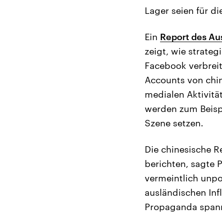
Lager seien für di
Ein
Report des Aus
zeigt, wie strateg
Facebook verbreite
Accounts von chi
medialen Aktivit
werden zum Beispi
Szene setzen.
Die chinesische R
berichten, sagte 
vermeintlich unpo
ausländischen Inf
Propaganda spann