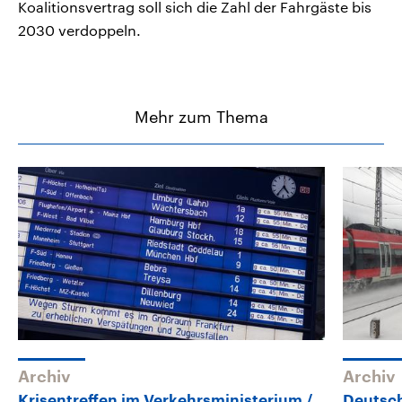
Koalitionsvertrag soll sich die Zahl der Fahrgäste bis
2030 verdoppeln.
Mehr zum Thema
Archiv
Archiv
Krisentreffen im Verkehrsministerium
Deutsc