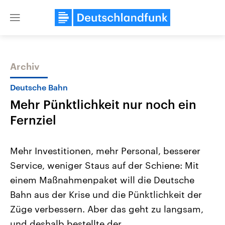
Close
menu
Archiv
Themen
Deutsche Bahn
Mehr Pünktlichkeit nur noch ein
Fernziel
Mehr Investitionen, mehr Personal, besserer
Service, weniger Staus auf der Schiene: Mit
Landtagswahl Sachsen-Anhalt
USA
einem Maßnahmenpaket will die Deutsche
2026
Aktuelle Beiträge, Analys
Alle Informationen
Hintergründe
Bahn aus der Krise und die Pünktlichkeit der
Sachsen-Anhalt wählt am 6.
Wirtschaftlich und militäri
September 2026 einen neuen
gehören die Vereinigten S
Züge verbessern. Aber das geht zu langsam,
Landtag. Seit 2021 wird das
den mächtigsten Ländern 
und deshalb bestellte der
Bundesland von einer Koalition aus
mit großem Einfluss auf d