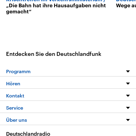
„Die Bahn hat ihre Hausaufgaben nicht
Wege au
gemacht“
Entdecken Sie den Deutschlandfunk
Programm
Programm
Hören
Alle Sendungen
Livestream
Kontakt
Die Nachrichten
Audios
Hörerservice
Service
Nachrichtenleicht
Podcasts
Social Media
FAQ
Über uns
Neue Beiträge auf dlf.de
Deutschlandfunk App
Newsletter
Deutschlandradio
Themen-Schwerpunkte
Nachrichten App
Deutschlandradio