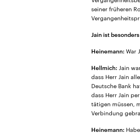
seiner früheren R
Vergangenheitspr
Jain ist besonders
Heinemann:
War J
Hellmich:
Jain war
dass Herr Jain all
Deutsche Bank hatt
dass Herr Jain pe
tätigen müssen, m
Verbindung gebrac
Heinemann:
Haben