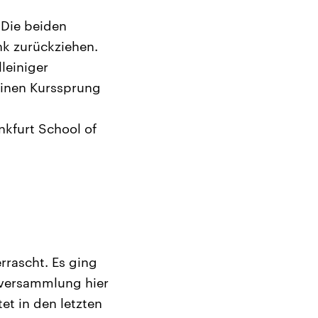
 Die beiden
nk zurückziehen.
leiniger
einen Kurssprung
nkfurt School of
rrascht. Es ging
ptversammlung hier
t in den letzten