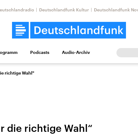
eutschlandradio
Deutschlandfunk Kultur
Deutschlandfunk No
rogramm
Podcasts
Audio-Archiv
Wirtschaft
Wissen
Kultur
Europa
Gesellschaf
ie richtige Wahl"
r die richtige Wahl“
tkonflikt
Iran
Faktenchecks
In unseren Faktenc
lle Lage und
Aktuelle Lage und