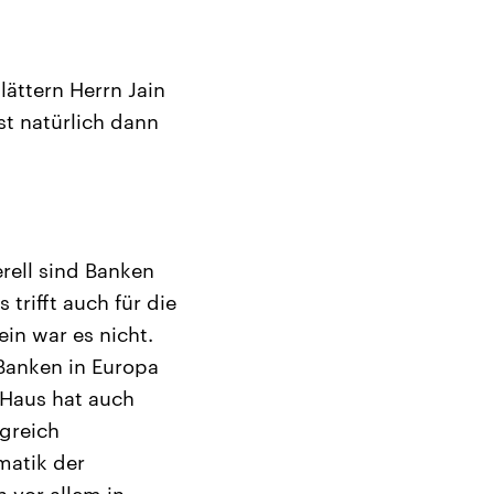
ättern Herrn Jain
st natürlich dann
rell sind Banken
rifft auch für die
in war es nicht.
Banken in Europa
 Haus hat auch
lgreich
matik der
 vor allem in