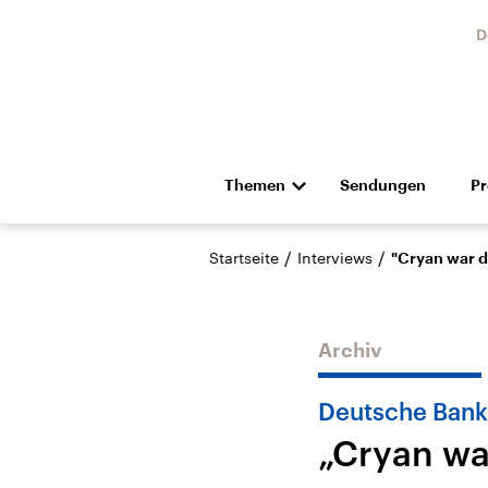
D
Themen
Sendungen
P
Die Nachrichten
Politik
/
/
Startseite
Interviews
"Cryan war d
Hörspiel und Feature
Musik
Archiv
Deutsche Bank
„Cryan wa
USA
Nahos
Aktuelle Beiträge,
Aktue