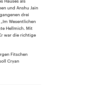
es Hauses als
chen und Anshu Jain
ergangenen drei
. „Im Wesentlichen
te Hellmich. Mit
 war die richtige
ürgen Fitschen
oll Cryan