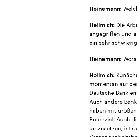
Heinemann:
Welch
Hellmich:
Die Arbe
angegriffen und a
ein sehr schwieri
Heinemann:
Woran
Hellmich:
Zunächst
momentan auf der 
Deutsche Bank ent
Auch andere Bank
haben mit großen
Potenzial. Auch di
umzusetzen, ist g
Vergangenheitsbew