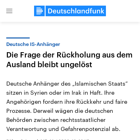
Close
menu
Deutsche IS-Anhänger
Themen
Die Frage der Rückholung aus dem
Ausland bleibt ungelöst
Deutsche Anhänger des „Islamischen Staats”
sitzen in Syrien oder im Irak in Haft. Ihre
Angehörigen fordern ihre Rückkehr und faire
Landtagswahl Sachsen-Anhalt
USA
Prozesse. Derweil wägen die deutschen
2026
Aktuelle Beiträge, Analys
Behörden zwischen rechtsstaatlicher
Alle Informationen
Hintergründe
Sachsen-Anhalt wählt am 6.
Wirtschaftlich und militäri
Verantwortung und Gefahrenpotenzial ab.
September 2026 einen neuen
gehören die Vereinigten S
Landtag. Seit 2021 wird das
den mächtigsten Ländern 
Bundesland von einer Koalition aus
mit großem Einfluss auf d