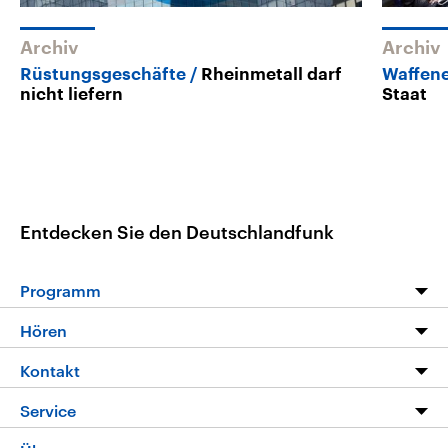
Archiv
Archiv
Rüstungsgeschäfte
Rheinmetall darf
Waffen
nicht liefern
Staat
Entdecken Sie den Deutschlandfunk
Programm
Programm
Hören
Alle Sendungen
Livestream
Kontakt
Die Nachrichten
Audios
Hörerservice
Service
Nachrichtenleicht
Podcasts
Social Media
FAQ