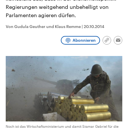
CDU, SPD und FDP regiert.-
aktuelle Weltgeschehen.
Regierungen weitgehend unbehelligt von
Umfragen, Prognosen,
Wahlprogramme, aktuelle Berichte
Parlamenten agieren dürfen.
Sendungen
Programm
Podcasts
und Hintergründe zu den Parteien
und Kandidaten der anstehenden
Wahl.
Von Gudula Geuther und Klaus Remme
|
20.10.2014
Audio-Archiv
Abonnieren
Link
Emai
kopieren/te
Noch ist das Wirtschaftsministerium und damit Sigmar Gabriel für die