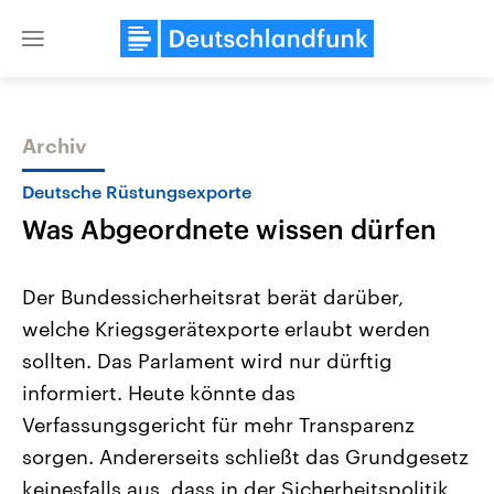
Close
menu
Archiv
Themen
Deutsche Rüstungsexporte
Was Abgeordnete wissen dürfen
Der Bundessicherheitsrat berät darüber,
welche Kriegsgerätexporte erlaubt werden
sollten. Das Parlament wird nur dürftig
Landtagswahl Sachsen-Anhalt
USA
informiert. Heute könnte das
2026
Aktuelle Beiträge, Analys
Alle Informationen
Verfassungsgericht für mehr Transparenz
Hintergründe
Sachsen-Anhalt wählt am 6.
Wirtschaftlich und militäri
sorgen. Andererseits schließt das Grundgesetz
September 2026 einen neuen
gehören die Vereinigten S
Landtag. Seit 2021 wird das
den mächtigsten Ländern 
keinesfalls aus, dass in der Sicherheitspolitik
Bundesland von einer Koalition aus
mit großem Einfluss auf d