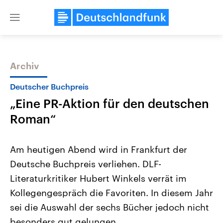
Close
menu
Archiv
Themen
Deutscher Buchpreis
„Eine PR-Aktion für den deutschen
Roman“
Am heutigen Abend wird in Frankfurt der
Deutsche Buchpreis verliehen. DLF-
Landtagswahl Sachsen-Anhalt
USA
Literaturkritiker Hubert Winkels verrät im
2026
Aktuelle Beiträge, Analys
Alle Informationen
Hintergründe
Kollegengespräch die Favoriten. In diesem Jahr
Sachsen-Anhalt wählt am 6.
Wirtschaftlich und militäri
September 2026 einen neuen
gehören die Vereinigten S
sei die Auswahl der sechs Bücher jedoch nicht
Landtag. Seit 2021 wird das
den mächtigsten Ländern 
besonders gut gelungen.
Bundesland von einer Koalition aus
mit großem Einfluss auf d