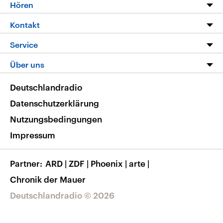
Programm
Hören
Alle Sendungen
Livestream
Kontakt
Die Nachrichten
Audios
Hörerservice
Service
Nachrichtenleicht
Podcasts
Social Media
FAQ
Über uns
Neue Beiträge auf dlf.de
Deutschlandfunk App
Newsletter
Deutschlandradio
Themen-Schwerpunkte
Nachrichten App
Deutschlandradio
Veranstaltungen
Presse
Frequenzen
Datenschutzerklärung
Musikliste
Ausbildung und Karriere
Nutzungsbedingungen
RSS
Transparenz
Impressum
Korrekturen
Barrierefreiheit
Partner
ARD
|
ZDF
|
Phoenix
|
arte
|
Chronik der Mauer
Deutschlandradio © 2026