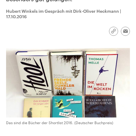
CDU, SPD und FDP regiert.-
aktuelle Weltgeschehen.
Umfragen, Prognosen,
Hubert Winkels im Gespräch mit Dirk-Oliver Heckmann
|
Wahlprogramme, aktuelle Berichte
17.10.2016
Sendungen
Programm
Podcasts
und Hintergründe zu den Parteien
und Kandidaten der anstehenden
Wahl.
Audio-Archiv
Link
Emai
kopieren/te
Das sind die Bücher der Shortlist 2016. (Deutscher Buchpreis)