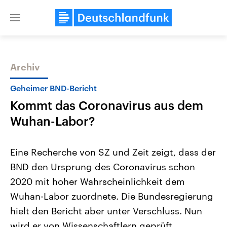
Close
menu
Archiv
Themen
Geheimer BND-Bericht
Kommt das Coronavirus aus dem
Wuhan-Labor?
Eine Recherche von SZ und Zeit zeigt, dass der
BND den Ursprung des Coronavirus schon
Landtagswahl Sachsen-Anhalt
USA
2020 mit hoher Wahrscheinlichkeit dem
2026
Aktuelle Beiträge, Analys
Alle Informationen
Hintergründe
Wuhan-Labor zuordnete. Die Bundesregierung
Sachsen-Anhalt wählt am 6.
Wirtschaftlich und militäri
September 2026 einen neuen
gehören die Vereinigten S
hielt den Bericht aber unter Verschluss. Nun
Landtag. Seit 2021 wird das
den mächtigsten Ländern 
wird er von Wissenschaftlern geprüft.
Bundesland von einer Koalition aus
mit großem Einfluss auf d