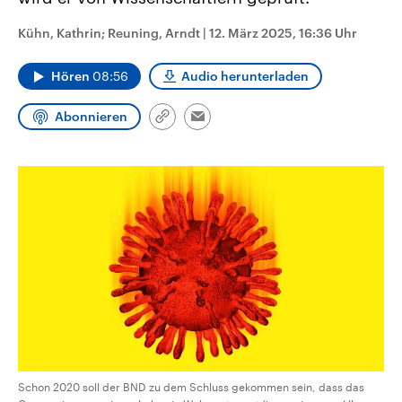
CDU, SPD und FDP regiert.-
aktuelle Weltgeschehen.
Umfragen, Prognosen,
Kühn, Kathrin; Reuning, Arndt
|
12. März 2025, 16:36 Uhr
Wahlprogramme, aktuelle Berichte
Sendungen
Programm
Podcasts
und Hintergründe zu den Parteien
und Kandidaten der anstehenden
Hören
08:56
Audio herunterladen
Wahl.
Audio-Archiv
Abonnieren
Link
Email
kopieren/teilen
Schon 2020 soll der BND zu dem Schluss gekommen sein, dass das