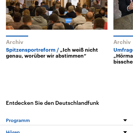
Archiv
Archiv
Spitzensportreform
„Ich weiß nicht
Umfrage
genau, worüber wir abstimmen“
„Hörman
bissche
Entdecken Sie den Deutschlandfunk
Programm
Programm
Hören