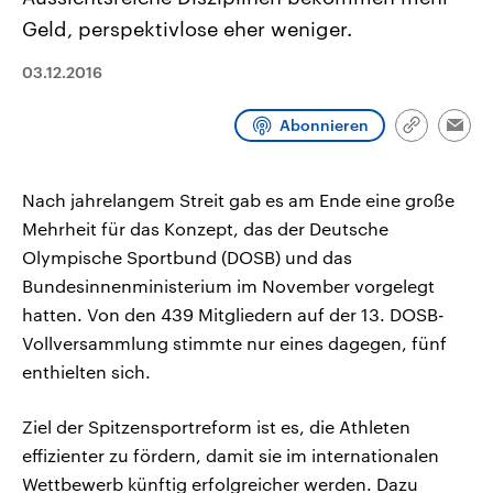
CDU, SPD und FDP regiert.-
aktuelle Weltgeschehen.
Geld, perspektivlose eher weniger.
Umfragen, Prognosen,
Wahlprogramme, aktuelle Berichte
Sendungen
Programm
Podcasts
und Hintergründe zu den Parteien
03.12.2016
und Kandidaten der anstehenden
Wahl.
Audio-Archiv
Abonnieren
Link
Emai
kopieren/te
Nach jahrelangem Streit gab es am Ende eine große
Mehrheit für das Konzept, das der Deutsche
Olympische Sportbund (DOSB) und das
Bundesinnenministerium im November vorgelegt
hatten. Von den 439 Mitgliedern auf der 13. DOSB-
Vollversammlung stimmte nur eines dagegen, fünf
enthielten sich.
Ziel der Spitzensportreform ist es, die Athleten
effizienter zu fördern, damit sie im internationalen
Wettbewerb künftig erfolgreicher werden. Dazu