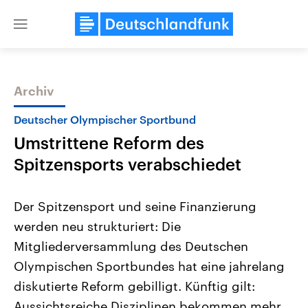
Close
menu
Archiv
Themen
Deutscher Olympischer Sportbund
Umstrittene Reform des
Spitzensports verabschiedet
Der Spitzensport und seine Finanzierung
werden neu strukturiert: Die
Landtagswahl Sachsen-Anhalt
USA
Mitgliederversammlung des Deutschen
2026
Aktuelle Beiträge, Analys
Alle Informationen
Hintergründe
Olympischen Sportbundes hat eine jahrelang
Sachsen-Anhalt wählt am 6.
Wirtschaftlich und militäri
September 2026 einen neuen
gehören die Vereinigten S
diskutierte Reform gebilligt. Künftig gilt:
Landtag. Seit 2021 wird das
den mächtigsten Ländern 
Aussichtsreiche Disziplinen bekommen mehr
Bundesland von einer Koalition aus
mit großem Einfluss auf d