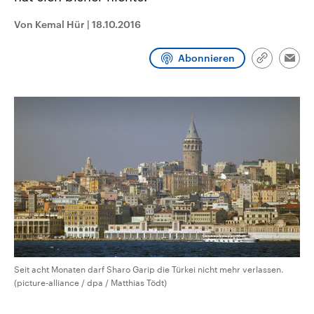
CDU, SPD und FDP regiert.-
aktuelle Weltgeschehen.
Umfragen, Prognosen,
Von Kemal Hür
|
18.10.2016
Wahlprogramme, aktuelle Berichte
Sendungen
Programm
Podcasts
und Hintergründe zu den Parteien
und Kandidaten der anstehenden
Abonnieren
Link
Wahl.
Emai
kopieren/te
Audio-Archiv
Seit acht Monaten darf Sharo Garip die Türkei nicht mehr verlassen.
(picture-alliance / dpa / Matthias Tödt)