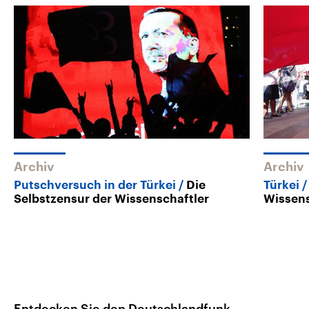
Archiv
Archiv
Putschversuch in der Türkei
Die
Türkei
Selbstzensur der Wissenschaftler
Wissens
Entdecken Sie den Deutschlandfunk