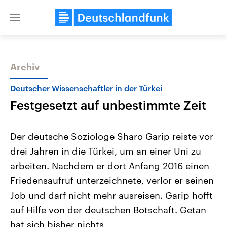
Close
menu
Archiv
Themen
Deutscher Wissenschaftler in der Türkei
Festgesetzt auf unbestimmte Zeit
Der deutsche Soziologe Sharo Garip reiste vor
drei Jahren in die Türkei, um an einer Uni zu
arbeiten. Nachdem er dort Anfang 2016 einen
Landtagswahl Sachsen-Anhalt
USA
Friedensaufruf unterzeichnete, verlor er seinen
2026
Aktuelle Beiträge, Analys
Alle Informationen
Job und darf nicht mehr ausreisen. Garip hofft
Hintergründe
Sachsen-Anhalt wählt am 6.
Wirtschaftlich und militäri
auf Hilfe von der deutschen Botschaft. Getan
September 2026 einen neuen
gehören die Vereinigten S
Landtag. Seit 2021 wird das
den mächtigsten Ländern 
hat sich bisher nichts.
Bundesland von einer Koalition aus
mit großem Einfluss auf d