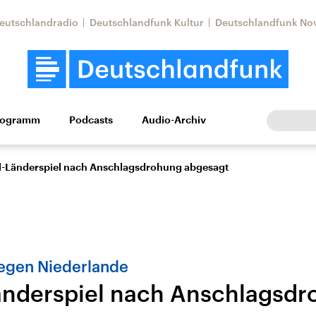
eutschlandradio
Deutschlandfunk Kultur
Deutschlandfunk No
rogramm
Podcasts
Audio-Archiv
Wirtschaft
Wissen
Kultur
Europa
Gesellschaf
l-Länderspiel nach Anschlagsdrohung abgesagt
egen Niederlande
änderspiel nach Anschlagsd
Nahostkonflikt
Iran
le Beiträge,
Aktuelle Lage und
Aktuelle Lage und