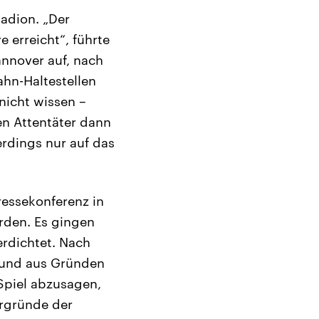
adion. „Der
 erreicht“, führte
annover auf, nach
hn-Haltestellen
nicht wissen –
en Attentäter dann
erdings nur auf das
ressekonferenz in
rden. Es gingen
erdichtet. Nach
 und aus Gründen
Spiel abzusagen,
ergründe der