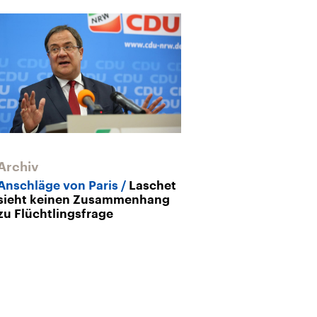
Archiv
Archiv
Anschläge von Paris
Laschet
Nach dem Terr
sieht keinen Zusammenhang
USA ringen um
zu Flüchtlingsfrage
Strategie