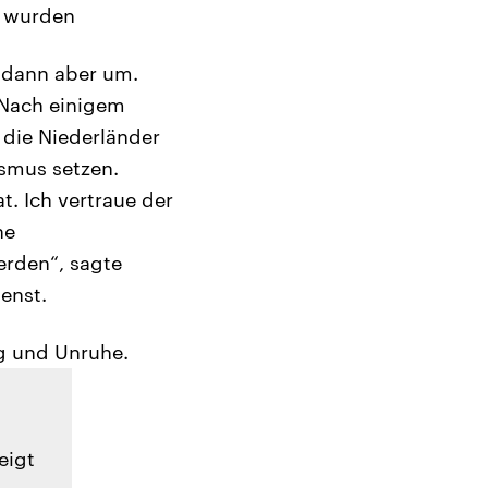
t wurden
 dann aber um.
 Nach einigem
 die Niederländer
ismus setzen.
t. Ich vertraue der
ne
erden“, sagte
enst.
g und Unruhe.
eigt