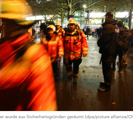
r wurde aus Sicherheitsgründen geräumt (dpa/picture alliance/Chr