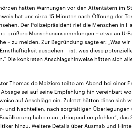
hörden hatten Warnungen vor den Attentätern im St
weis hat uns circa 15 Minuten nach Öffnung der Tore
sehen. Der Polizeipräsident rief die Menschen in H
nd größere Menschenansammlungen – etwa an U-Ba
he – zu meiden. Zur Begründung sagte er: „Was wir 
Ernsthaftigkeit ausgehen – ist, was diese potenziell
n.“ Die konkreten Anschlagshinweise hätten sich all
er Thomas de Maiziere teilte am Abend bei einer P
 Absage sei auf seine Empfehlung hin vereinbart wo
eise auf Anschläge ein. Zuletzt hätten diese sich v
- und Nachteilen, nach sorgfältigen Überlegungen
 Bevölkerung habe man „dringend empfohlen“, das 
itiker hinzu. Weitere Details über Ausmaß und Hint