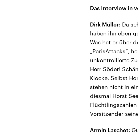
Das Interview in v
Dirk Müller:
Da sch
haben ihn eben g
Was hat er über d
„ParisAttacks“, he
unkontrollierte Z
Herr Söder! Schäm
Klocke. Selbst Ho
stehen nicht in e
diesmal Horst See
Flüchtlingszahlen
Vorsitzender sein
Armin Laschet:
Gu