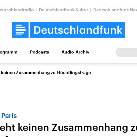
eutschlandradio
Deutschlandfunk Kultur
Deutschlandfunk No
rogramm
Podcasts
Audio-Archiv
Wirtschaft
Wissen
Kultur
Europa
Gesellschaf
t keinen Zusammenhang zu Flüchtlingsfrage
Paris
ieht keinen Zusammenhang z
Nahostkonflikt
Iran
le Beiträge,
Aktuelle Lage und
Aktuelle Lage und