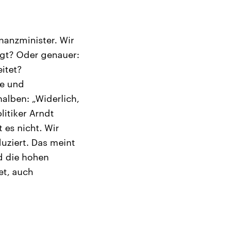
nanzminister. Wir
gt? Oder genauer:
itet?
le und
alben: „Widerlich,
litiker Arndt
 es nicht. Wir
uziert. Das meint
nd die hohen
et, auch