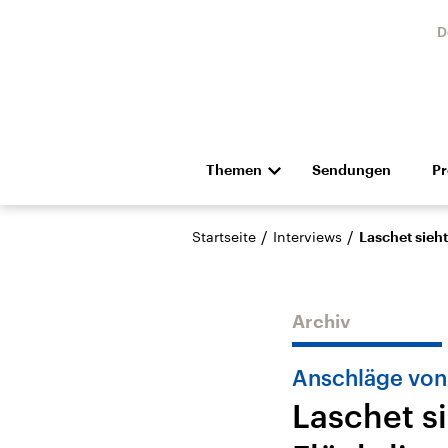
D
Themen
Sendungen
P
Die Nachrichten
Politik
/
/
Startseite
Interviews
Laschet sieh
Hörspiel und Feature
Musik
Archiv
Anschläge von 
Laschet s
Landtagswahl Sachsen-
USA
Anhalt 2026
Aktuel