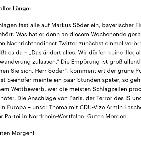
oller Länge:
lagen fast alle auf Markus Söder ein, bayerischer Fi
ehört. Was hat er denn an diesem Wochenende gesa
en Nachrichtendienst Twitter zunächst einmal verbre
ißt es da – „Das ändert alles. Wir dürfen keine illega
uwanderung zulassen.“ Die Empörung ist groß allenth
en Sie sich, Herr Söder“, kommentiert der grüne Po
rst Seehofer meinte ein paar Stunden später, so geht
inem Wettbewerb, wer die meisten Schlagzeilen prod
hofer. Die Anschläge von Paris, der Terror des IS u
 in Europa – unser Thema mit CDU-Vize Armin Lasch
er Partei in Nordrhein-Westfalen. Guten Morgen.
ten Morgen!