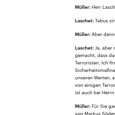
Müller:
Herr Lasch
Laschet:
Tabus sin
Müller:
Aber denno
Laschet:
Ja, aber 
gemacht, dass das 
Terroristen. Ich f
Sicherheitsmaßnah
unseren Werten, a
von einigen Terro
ist auch bei Her
Müller:
Für Sie ga
von Markus Söder,