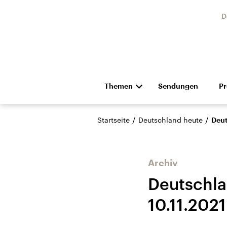
D
Themen
Sendungen
P
Die Nachrichten
Politik
/
/
Startseite
Deutschland heute
Deut
Hörspiel und Feature
Musik
Archiv
Deutschl
10.11.2021
Landtagswahl Sachsen-
USA
Anhalt 2026
Aktuel