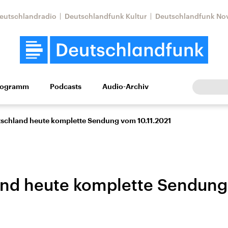
eutschlandradio
Deutschlandfunk Kultur
Deutschlandfunk No
rogramm
Podcasts
Audio-Archiv
Wirtschaft
Wissen
Kultur
Europa
Gesellschaf
schland heute komplette Sendung vom 10.11.2021
and heute komplette Sendun
Nahostkonflikt
Iran
le Beiträge,
Aktuelle Lage und
Aktuelle Lage und